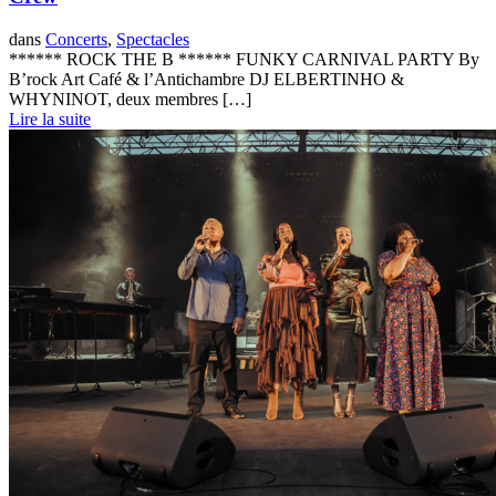
dans
Concerts
,
Spectacles
****** ROCK THE B ****** FUNKY CARNIVAL PARTY By
B’rock Art Café & l’Antichambre DJ ELBERTINHO &
WHYNINOT, deux membres […]
Lire la suite