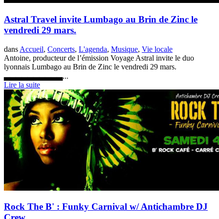
Astral Travel invite Lumbago au Brin de Zinc le
vendredi 29 mars.
dans
Accueil
,
Concerts
,
L'agenda
,
Musique
,
Vie locale
Antoine, producteur de l’émission Voyage Astral invite le duo
lyonnais Lumbago au Brin de Zinc le vendredi 29 mars.
▃▃▃▃▃▃▃▃▃▃...
Lire la suite
Rock The B' : Funky Carnival w/ Antichambre DJ
Crew