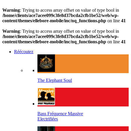
Warning
: Trying to access array offset on value of type bool in
/home/clients/ace7acee099c3fe8d37bcda2cfb1be52/web/wp-
content/themes/ellebore-mobile/inc/nq_functions.php
on line
41
Warning
: Trying to access array offset on value of type bool in
/home/clients/ace7acee099c3fe8d37bcda2cfb1be52/web/wp-
content/themes/ellebore-mobile/inc/nq_functions.php
on line
41
Réécoutez
The Elephant Soul
Bass Fréquence Massive
Electrifiées