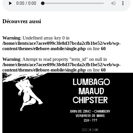
Découvrez aussi
Warning
: Undefined array key 0 in
/home/clients/ace7acee099c3fe8d37bcda2cfb1be52/web/wp-
content/themes/ellebore-mobile/single.php
on line
60
Warning
: Attempt to read property "term_id" on null in
/home/clients/ace7acee099c3fe8d37bcda2cfb1be52/web/wp-
content/themes/ellebore-mobile/single.php
on line
60