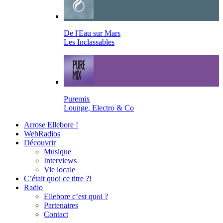
De l'Eau sur Mars
Les Inclassables
Puremix
Lounge, Electro & Co
Arrose Ellebore !
WebRadios
Découvrir
Musique
Interviews
Vie locale
C’était quoi ce titre ?!
Radio
Ellebore c’est quoi ?
Partenaires
Contact