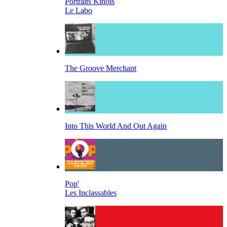
Portraits Kinois
Le Labo
The Groove Merchant
Into This World And Out Again
Pop'
Les Inclassables