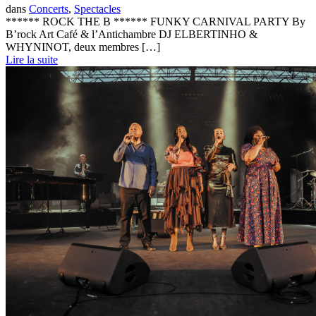
dans
Concerts
,
Spectacles
****** ROCK THE B ****** FUNKY CARNIVAL PARTY By
B’rock Art Café & l’Antichambre DJ ELBERTINHO &
WHYNINOT, deux membres […]
Lire la suite