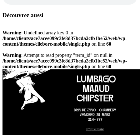
Découvrez aussi
Warning
: Undefined array key 0 in
/home/clients/ace7acee099c3fe8d37bcda2cfb1be52/web/wp-
content/themes/ellebore-mobile/single.php
on line
60
Warning
: Attempt to read property "term_id" on null in
/home/clients/ace7acee099c3fe8d37bcda2cfb1be52/web/wp-
content/themes/ellebore-mobile/single.php
on line
60