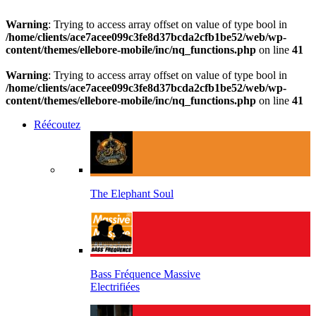
Warning
: Trying to access array offset on value of type bool in
/home/clients/ace7acee099c3fe8d37bcda2cfb1be52/web/wp-
content/themes/ellebore-mobile/inc/nq_functions.php
on line
41
Warning
: Trying to access array offset on value of type bool in
/home/clients/ace7acee099c3fe8d37bcda2cfb1be52/web/wp-
content/themes/ellebore-mobile/inc/nq_functions.php
on line
41
Réécoutez
The Elephant Soul
Bass Fréquence Massive
Electrifiées