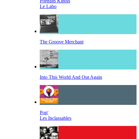
Portraits Kinois
Le Labo
The Groove Merchant
Into This World And Out Again
Pop'
Les Inclassables