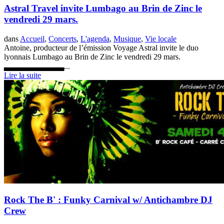
Astral Travel invite Lumbago au Brin de Zinc le
vendredi 29 mars.
dans
Accueil
,
Concerts
,
L'agenda
,
Musique
,
Vie locale
Antoine, producteur de l’émission Voyage Astral invite le duo
lyonnais Lumbago au Brin de Zinc le vendredi 29 mars.
▃▃▃▃▃▃▃▃▃▃...
Lire la suite
Rock The B' : Funky Carnival w/ Antichambre DJ
Crew