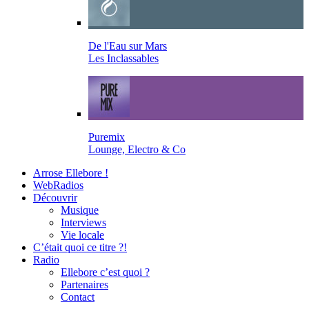
De l'Eau sur Mars
Les Inclassables
Puremix
Lounge, Electro & Co
Arrose Ellebore !
WebRadios
Découvrir
Musique
Interviews
Vie locale
C’était quoi ce titre ?!
Radio
Ellebore c’est quoi ?
Partenaires
Contact