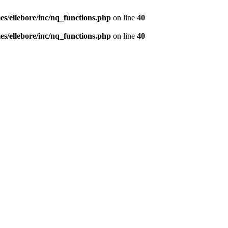
s/ellebore/inc/nq_functions.php
on line
40
s/ellebore/inc/nq_functions.php
on line
40