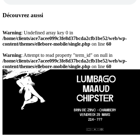
Découvrez aussi
Warning
: Undefined array key 0 in
/home/clients/ace7acee099c3fe8d37bcda2cfb1be52/web/wp-
content/themes/ellebore-mobile/single.php
on line
60
Warning
: Attempt to read property "term_id" on null in
/home/clients/ace7acee099c3fe8d37bcda2cfb1be52/web/wp-
content/themes/ellebore-mobile/single.php
on line
60