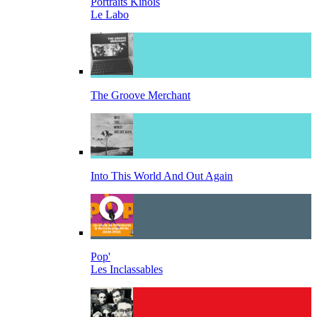
Portraits Kinois
Le Labo
The Groove Merchant
Into This World And Out Again
Pop'
Les Inclassables