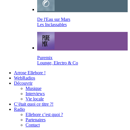
De l'Eau sur Mars
Les Inclassables
Puremix
Lounge, Electro & Co
Arrose Ellebore !
WebRadios
Découvrir
Musique
Interviews
Vie locale
C’était quoi ce titre ?!
Radio
Ellebore c’est quoi ?
Partenaires
Contact