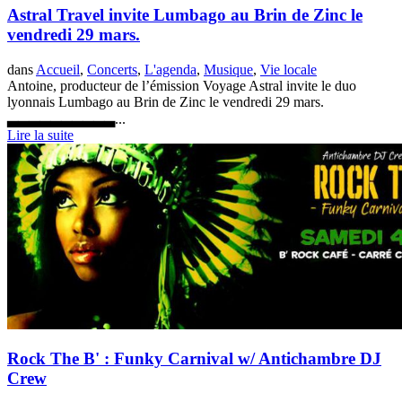
Astral Travel invite Lumbago au Brin de Zinc le
vendredi 29 mars.
dans
Accueil
,
Concerts
,
L'agenda
,
Musique
,
Vie locale
Antoine, producteur de l’émission Voyage Astral invite le duo
lyonnais Lumbago au Brin de Zinc le vendredi 29 mars.
▃▃▃▃▃▃▃▃▃▃...
Lire la suite
Rock The B' : Funky Carnival w/ Antichambre DJ
Crew