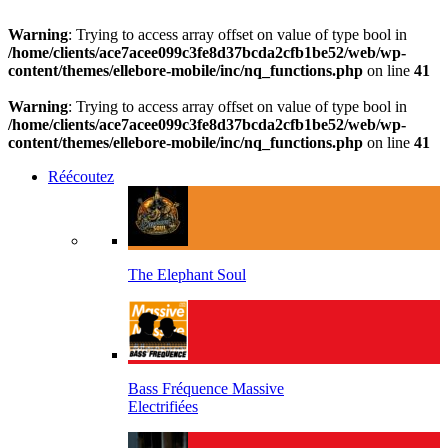
Warning
: Trying to access array offset on value of type bool in
/home/clients/ace7acee099c3fe8d37bcda2cfb1be52/web/wp-
content/themes/ellebore-mobile/inc/nq_functions.php
on line
41
Warning
: Trying to access array offset on value of type bool in
/home/clients/ace7acee099c3fe8d37bcda2cfb1be52/web/wp-
content/themes/ellebore-mobile/inc/nq_functions.php
on line
41
Réécoutez
The Elephant Soul
Bass Fréquence Massive
Electrifiées