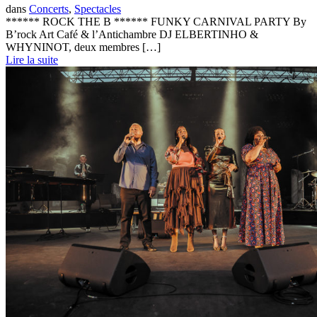
dans
Concerts
,
Spectacles
****** ROCK THE B ****** FUNKY CARNIVAL PARTY By
B’rock Art Café & l’Antichambre DJ ELBERTINHO &
WHYNINOT, deux membres […]
Lire la suite