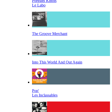
Portraits Kinois
Le Labo
The Groove Merchant
Into This World And Out Again
Pop'
Les Inclassables