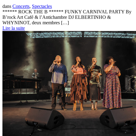
dans
Concerts
,
Spectacles
****** ROCK THE B ****** FUNKY CARNIVAL PARTY By
B’rock Art Café & l’Antichambre DJ ELBERTINHO &
WHYNINOT, deux membres […]
Lire la suite