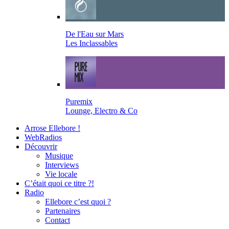
De l'Eau sur Mars
Les Inclassables
Puremix
Lounge, Electro & Co
Arrose Ellebore !
WebRadios
Découvrir
Musique
Interviews
Vie locale
C’était quoi ce titre ?!
Radio
Ellebore c’est quoi ?
Partenaires
Contact