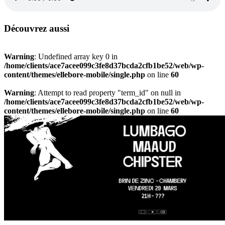
Découvrez aussi
Warning
: Undefined array key 0 in
/home/clients/ace7acee099c3fe8d37bcda2cfb1be52/web/wp-
content/themes/ellebore-mobile/single.php
on line
60
Warning
: Attempt to read property "term_id" on null in
/home/clients/ace7acee099c3fe8d37bcda2cfb1be52/web/wp-
content/themes/ellebore-mobile/single.php
on line
60