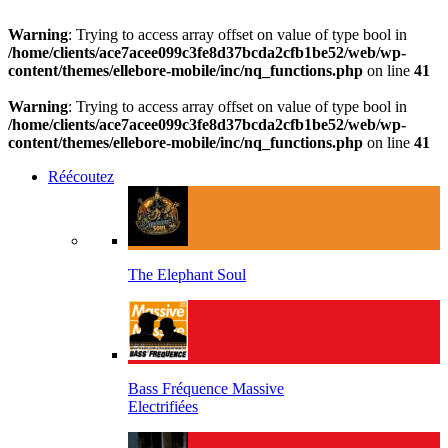
Warning
: Trying to access array offset on value of type bool in
/home/clients/ace7acee099c3fe8d37bcda2cfb1be52/web/wp-
content/themes/ellebore-mobile/inc/nq_functions.php
on line
41
Warning
: Trying to access array offset on value of type bool in
/home/clients/ace7acee099c3fe8d37bcda2cfb1be52/web/wp-
content/themes/ellebore-mobile/inc/nq_functions.php
on line
41
Réécoutez
The Elephant Soul
Bass Fréquence Massive
Electrifiées