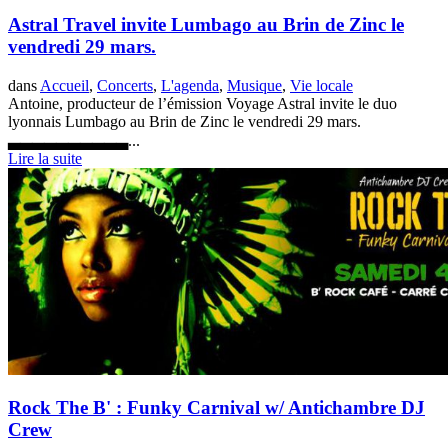
Astral Travel invite Lumbago au Brin de Zinc le
vendredi 29 mars.
dans
Accueil
,
Concerts
,
L'agenda
,
Musique
,
Vie locale
Antoine, producteur de l’émission Voyage Astral invite le duo
lyonnais Lumbago au Brin de Zinc le vendredi 29 mars.
▃▃▃▃▃▃▃▃▃▃...
Lire la suite
Rock The B' : Funky Carnival w/ Antichambre DJ
Crew