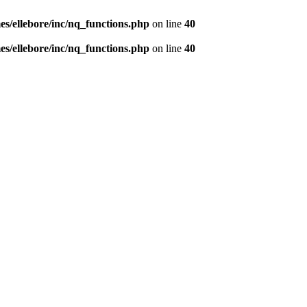
s/ellebore/inc/nq_functions.php
on line
40
s/ellebore/inc/nq_functions.php
on line
40