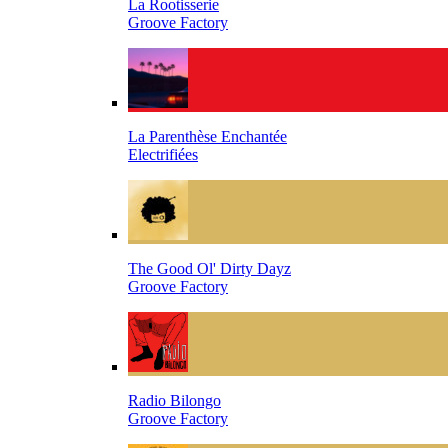
La Rootisserie
Groove Factory
La Parenthèse Enchantée
Electrifiées
The Good Ol' Dirty Dayz
Groove Factory
Radio Bilongo
Groove Factory