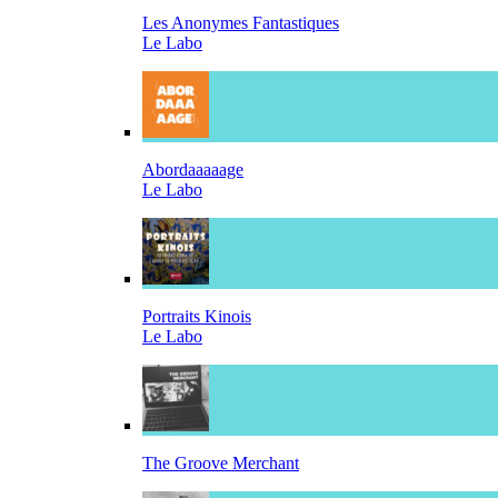
Les Anonymes Fantastiques
Le Labo
Abordaaaaage
Le Labo
Portraits Kinois
Le Labo
The Groove Merchant