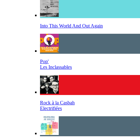
Into This World And Out Again
Pop'
Les Inclassables
Rock à la Casbah
Electrifiées