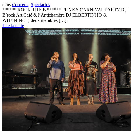
dans
Concerts
,
Spectacles
****** ROCK THE B ****** FUNKY CARNIVAL PARTY By
B’rock Art Café & l’Antichambre DJ ELBERTINHO &
WHYNINOT, deux membres […]
Lire la suite