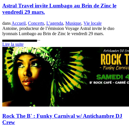
Astral Travel invite Lumbago au Brin de Zinc le
vendredi 29 mars.
dans
Accueil
,
Concerts
,
L'agenda
,
Musique
,
Vie locale
Antoine, producteur de l’émission Voyage Astral invite le duo
lyonnais Lumbago au Brin de Zinc le vendredi 29 mars.
▃▃▃▃▃▃▃▃▃▃...
Lire la suite
Rock The B' : Funky Carnival w/ Antichambre DJ
Crew