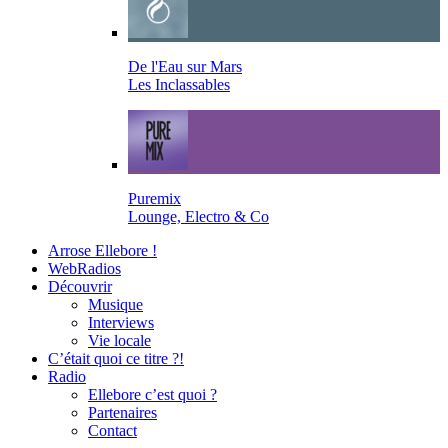
De l'Eau sur Mars
Les Inclassables
Puremix
Lounge, Electro & Co
Arrose Ellebore !
WebRadios
Découvrir
Musique
Interviews
Vie locale
C’était quoi ce titre ?!
Radio
Ellebore c’est quoi ?
Partenaires
Contact