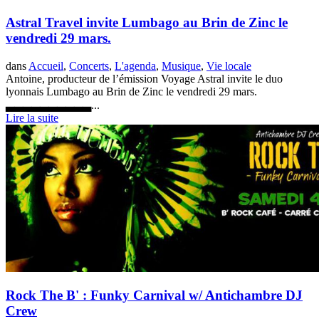
Astral Travel invite Lumbago au Brin de Zinc le
vendredi 29 mars.
dans
Accueil
,
Concerts
,
L'agenda
,
Musique
,
Vie locale
Antoine, producteur de l’émission Voyage Astral invite le duo
lyonnais Lumbago au Brin de Zinc le vendredi 29 mars.
▃▃▃▃▃▃▃▃▃▃...
Lire la suite
Rock The B' : Funky Carnival w/ Antichambre DJ
Crew