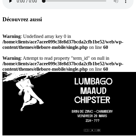
Découvrez aussi
Warning
: Undefined array key 0 in
/home/clients/ace7acee099c3fe8d37bcda2cfb1be52/web/wp-
content/themes/ellebore-mobile/single.php
on line
60
Warning
: Attempt to read property "term_id" on null in
/home/clients/ace7acee099c3fe8d37bcda2cfb1be52/web/wp-
content/themes/ellebore-mobile/single.php
on line
60