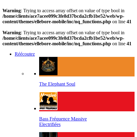
Warning
: Trying to access array offset on value of type bool in
/home/clients/ace7acee099c3fe8d37bcda2cfb1be52/web/wp-
content/themes/ellebore-mobile/inc/nq_functions.php
on line
41
Warning
: Trying to access array offset on value of type bool in
/home/clients/ace7acee099c3fe8d37bcda2cfb1be52/web/wp-
content/themes/ellebore-mobile/inc/nq_functions.php
on line
41
Réécoutez
The Elephant Soul
Bass Fréquence Massive
Electrifiées