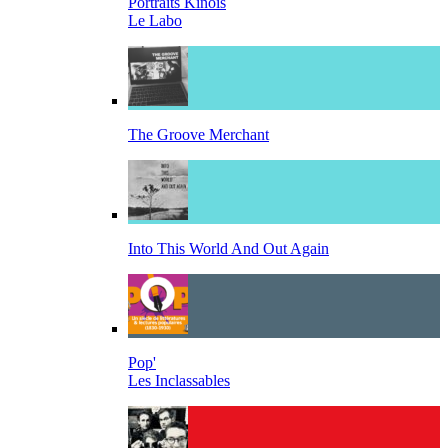
Portraits Kinois
Le Labo
The Groove Merchant
Into This World And Out Again
Pop'
Les Inclassables