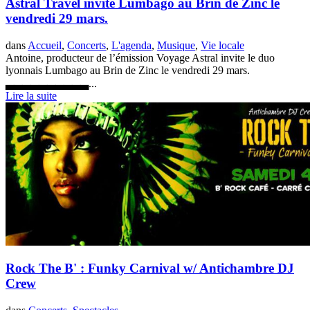
Astral Travel invite Lumbago au Brin de Zinc le
vendredi 29 mars.
dans
Accueil
,
Concerts
,
L'agenda
,
Musique
,
Vie locale
Antoine, producteur de l’émission Voyage Astral invite le duo
lyonnais Lumbago au Brin de Zinc le vendredi 29 mars.
▃▃▃▃▃▃▃▃▃▃...
Lire la suite
Rock The B' : Funky Carnival w/ Antichambre DJ
Crew