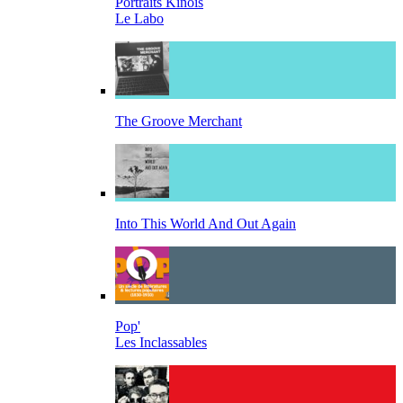
Portraits Kinois
Le Labo
The Groove Merchant
Into This World And Out Again
Pop'
Les Inclassables