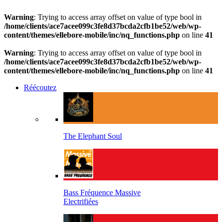
Warning
: Trying to access array offset on value of type bool in
/home/clients/ace7acee099c3fe8d37bcda2cfb1be52/web/wp-
content/themes/ellebore-mobile/inc/nq_functions.php
on line
41
Warning
: Trying to access array offset on value of type bool in
/home/clients/ace7acee099c3fe8d37bcda2cfb1be52/web/wp-
content/themes/ellebore-mobile/inc/nq_functions.php
on line
41
Réécoutez
The Elephant Soul
Bass Fréquence Massive
Electrifiées