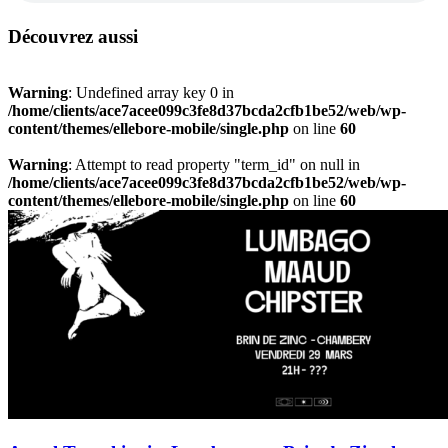
Découvrez aussi
Warning
: Undefined array key 0 in
/home/clients/ace7acee099c3fe8d37bcda2cfb1be52/web/wp-
content/themes/ellebore-mobile/single.php
on line
60
Warning
: Attempt to read property "term_id" on null in
/home/clients/ace7acee099c3fe8d37bcda2cfb1be52/web/wp-
content/themes/ellebore-mobile/single.php
on line
60