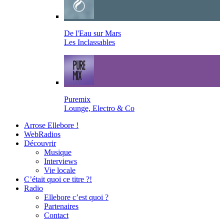
De l'Eau sur Mars
Les Inclassables
Puremix
Lounge, Electro & Co
Arrose Ellebore !
WebRadios
Découvrir
Musique
Interviews
Vie locale
C’était quoi ce titre ?!
Radio
Ellebore c’est quoi ?
Partenaires
Contact