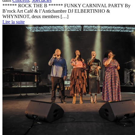
dans
Concerts
,
Spectacles
****** ROCK THE B ****** FUNKY CARNIVAL PARTY By
B’rock Art Café & l’Antichambre DJ ELBERTINHO &
WHYNINOT, deux membres […]
Lire la suite