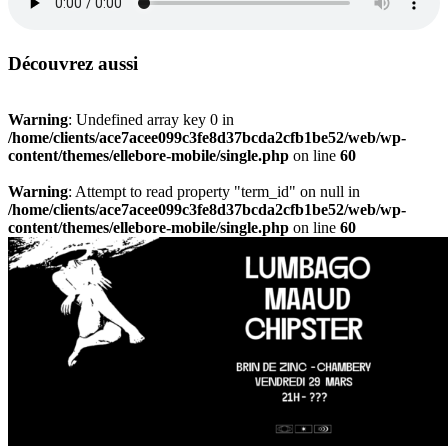
Découvrez aussi
Warning
: Undefined array key 0 in
/home/clients/ace7acee099c3fe8d37bcda2cfb1be52/web/wp-
content/themes/ellebore-mobile/single.php
on line
60
Warning
: Attempt to read property "term_id" on null in
/home/clients/ace7acee099c3fe8d37bcda2cfb1be52/web/wp-
content/themes/ellebore-mobile/single.php
on line
60