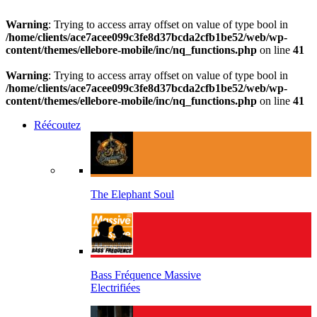
Warning
: Trying to access array offset on value of type bool in
/home/clients/ace7acee099c3fe8d37bcda2cfb1be52/web/wp-
content/themes/ellebore-mobile/inc/nq_functions.php
on line
41
Warning
: Trying to access array offset on value of type bool in
/home/clients/ace7acee099c3fe8d37bcda2cfb1be52/web/wp-
content/themes/ellebore-mobile/inc/nq_functions.php
on line
41
Réécoutez
The Elephant Soul
Bass Fréquence Massive
Electrifiées