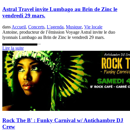
Astral Travel invite Lumbago au Brin de Zinc le
vendredi 29 mars.
dans
Accueil
,
Concerts
,
L'agenda
,
Musique
,
Vie locale
Antoine, producteur de l’émission Voyage Astral invite le duo
lyonnais Lumbago au Brin de Zinc le vendredi 29 mars.
▃▃▃▃▃▃▃▃▃▃...
Lire la suite
Rock The B' : Funky Carnival w/ Antichambre DJ
Crew