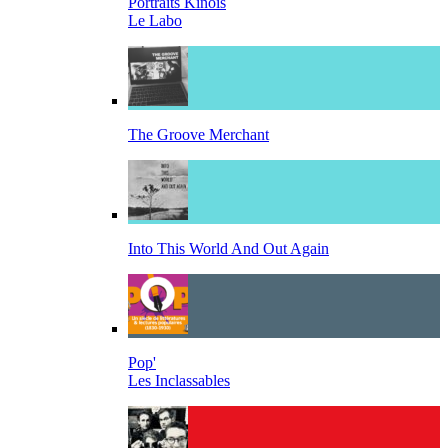
Portraits Kinois
Le Labo
The Groove Merchant
Into This World And Out Again
Pop'
Les Inclassables