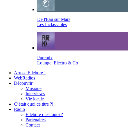
De l'Eau sur Mars
Les Inclassables
Puremix
Lounge, Electro & Co
Arrose Ellebore !
WebRadios
Découvrir
Musique
Interviews
Vie locale
C’était quoi ce titre ?!
Radio
Ellebore c’est quoi ?
Partenaires
Contact