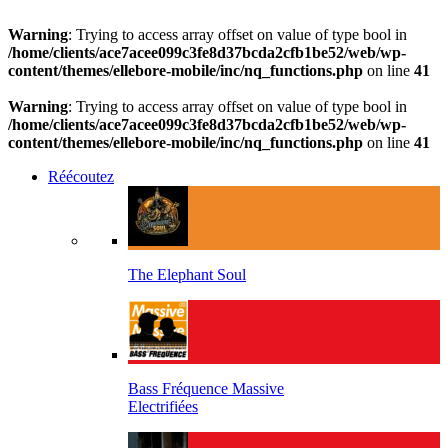
Warning
: Trying to access array offset on value of type bool in
/home/clients/ace7acee099c3fe8d37bcda2cfb1be52/web/wp-
content/themes/ellebore-mobile/inc/nq_functions.php
on line
41
Warning
: Trying to access array offset on value of type bool in
/home/clients/ace7acee099c3fe8d37bcda2cfb1be52/web/wp-
content/themes/ellebore-mobile/inc/nq_functions.php
on line
41
Réécoutez
The Elephant Soul
Bass Fréquence Massive
Electrifiées