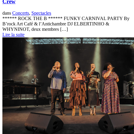
Crew
dans
Concerts
,
Spectacles
****** ROCK THE B ****** FUNKY CARNIVAL PARTY By
B’rock Art Café & l’Antichambre DJ ELBERTINHO &
WHYNINOT, deux membres […]
Lire la suite