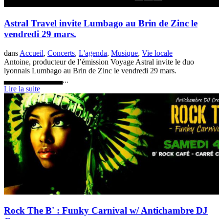
Astral Travel invite Lumbago au Brin de Zinc le
vendredi 29 mars.
dans
Accueil
,
Concerts
,
L'agenda
,
Musique
,
Vie locale
Antoine, producteur de l’émission Voyage Astral invite le duo
lyonnais Lumbago au Brin de Zinc le vendredi 29 mars.
▃▃▃▃▃▃▃▃▃▃...
Lire la suite
Rock The B' : Funky Carnival w/ Antichambre DJ