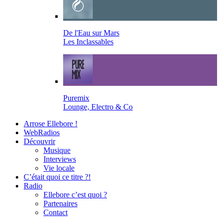
De l'Eau sur Mars
Les Inclassables
Puremix
Lounge, Electro & Co
Arrose Ellebore !
WebRadios
Découvrir
Musique
Interviews
Vie locale
C’était quoi ce titre ?!
Radio
Ellebore c’est quoi ?
Partenaires
Contact