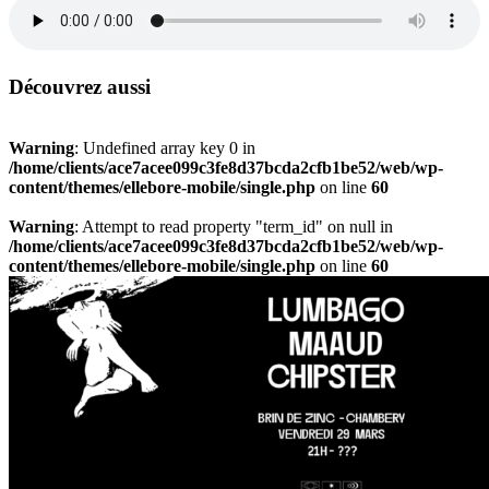
Découvrez aussi
Warning
: Undefined array key 0 in
/home/clients/ace7acee099c3fe8d37bcda2cfb1be52/web/wp-
content/themes/ellebore-mobile/single.php
on line
60
Warning
: Attempt to read property "term_id" on null in
/home/clients/ace7acee099c3fe8d37bcda2cfb1be52/web/wp-
content/themes/ellebore-mobile/single.php
on line
60