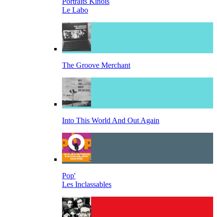
Portraits Kinois
Le Labo
The Groove Merchant
Into This World And Out Again
Pop'
Les Inclassables