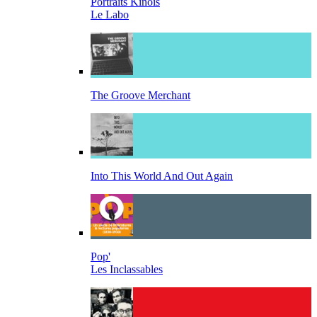
Portraits Kinois
Le Labo
The Groove Merchant
Into This World And Out Again
Pop'
Les Inclassables