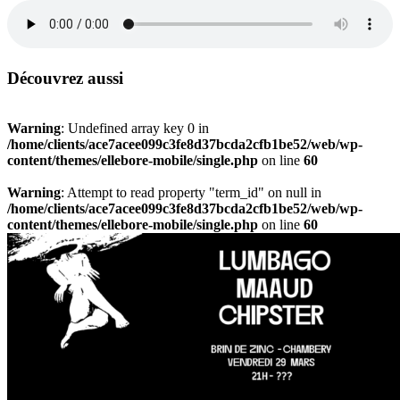
Découvrez aussi
Warning
: Undefined array key 0 in
/home/clients/ace7acee099c3fe8d37bcda2cfb1be52/web/wp-
content/themes/ellebore-mobile/single.php
on line
60
Warning
: Attempt to read property "term_id" on null in
/home/clients/ace7acee099c3fe8d37bcda2cfb1be52/web/wp-
content/themes/ellebore-mobile/single.php
on line
60