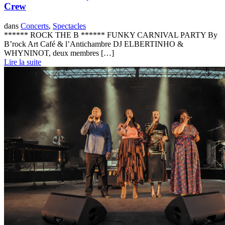
Crew
dans
Concerts
,
Spectacles
****** ROCK THE B ****** FUNKY CARNIVAL PARTY By
B’rock Art Café & l’Antichambre DJ ELBERTINHO &
WHYNINOT, deux membres […]
Lire la suite