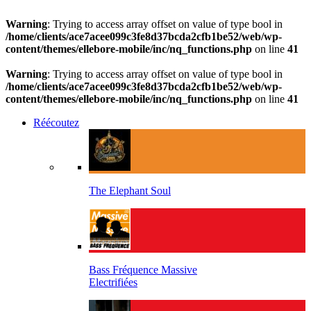
Warning
: Trying to access array offset on value of type bool in
/home/clients/ace7acee099c3fe8d37bcda2cfb1be52/web/wp-
content/themes/ellebore-mobile/inc/nq_functions.php
on line
41
Warning
: Trying to access array offset on value of type bool in
/home/clients/ace7acee099c3fe8d37bcda2cfb1be52/web/wp-
content/themes/ellebore-mobile/inc/nq_functions.php
on line
41
Réécoutez
The Elephant Soul
Bass Fréquence Massive
Electrifiées