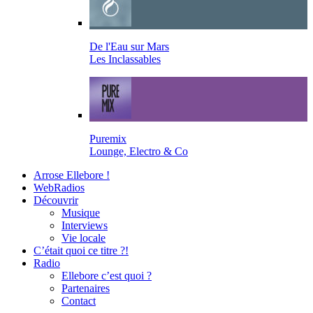
De l'Eau sur Mars
Les Inclassables
Puremix
Lounge, Electro & Co
Arrose Ellebore !
WebRadios
Découvrir
Musique
Interviews
Vie locale
C’était quoi ce titre ?!
Radio
Ellebore c’est quoi ?
Partenaires
Contact