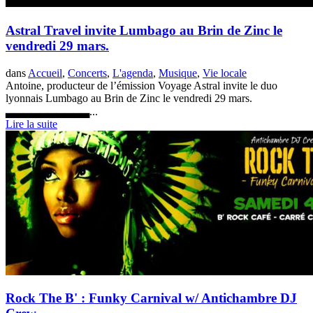
Astral Travel invite Lumbago au Brin de Zinc le
vendredi 29 mars.
dans
Accueil
,
Concerts
,
L'agenda
,
Musique
,
Vie locale
Antoine, producteur de l’émission Voyage Astral invite le duo
lyonnais Lumbago au Brin de Zinc le vendredi 29 mars.
▃▃▃▃▃▃▃▃▃▃...
Lire la suite
Rock The B' : Funky Carnival w/ Antichambre DJ