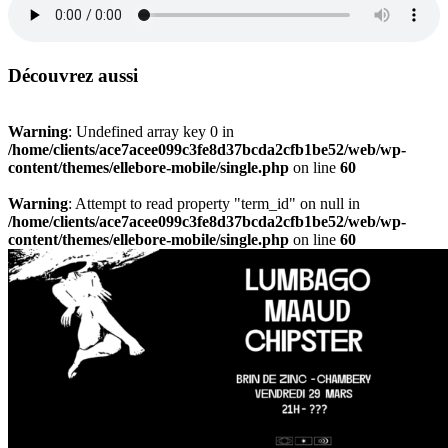
Découvrez aussi
Warning
: Undefined array key 0 in
/home/clients/ace7acee099c3fe8d37bcda2cfb1be52/web/wp-
content/themes/ellebore-mobile/single.php
on line
60
Warning
: Attempt to read property "term_id" on null in
/home/clients/ace7acee099c3fe8d37bcda2cfb1be52/web/wp-
content/themes/ellebore-mobile/single.php
on line
60