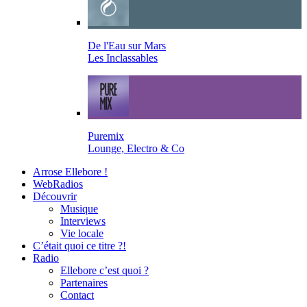
De l'Eau sur Mars
Les Inclassables
Puremix
Lounge, Electro & Co
Arrose Ellebore !
WebRadios
Découvrir
Musique
Interviews
Vie locale
C’était quoi ce titre ?!
Radio
Ellebore c’est quoi ?
Partenaires
Contact