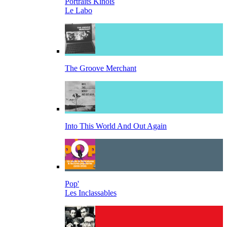
Portraits Kinois
Le Labo
The Groove Merchant
Into This World And Out Again
Pop'
Les Inclassables