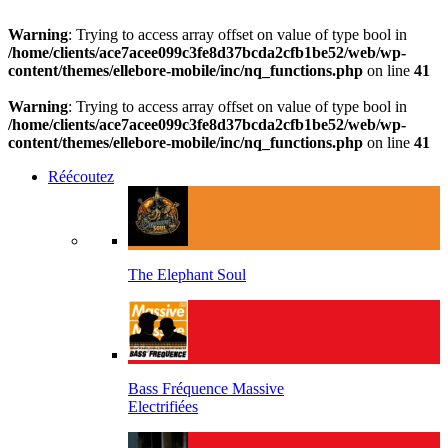
Warning
: Trying to access array offset on value of type bool in
/home/clients/ace7acee099c3fe8d37bcda2cfb1be52/web/wp-
content/themes/ellebore-mobile/inc/nq_functions.php
on line
41
Warning
: Trying to access array offset on value of type bool in
/home/clients/ace7acee099c3fe8d37bcda2cfb1be52/web/wp-
content/themes/ellebore-mobile/inc/nq_functions.php
on line
41
Réécoutez
The Elephant Soul
Bass Fréquence Massive
Electrifiées