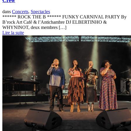
Crew
dans
Concerts
,
Spectacles
****** ROCK THE B ****** FUNKY CARNIVAL PARTY By
B’rock Art Café & l’Antichambre DJ ELBERTINHO &
WHYNINOT, deux membres […]
Lire la suite