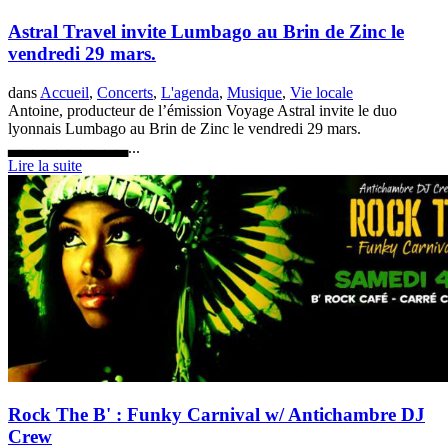
Astral Travel invite Lumbago au Brin de Zinc le
vendredi 29 mars.
dans
Accueil
,
Concerts
,
L'agenda
,
Musique
,
Vie locale
Antoine, producteur de l’émission Voyage Astral invite le duo
lyonnais Lumbago au Brin de Zinc le vendredi 29 mars.
▃▃▃▃▃▃▃▃▃▃...
Lire la suite
Rock The B' : Funky Carnival w/ Antichambre DJ
Crew