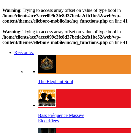
Warning
: Trying to access array offset on value of type bool in
/home/clients/ace7acee099c3fe8d37bcda2cfb1be52/web/wp-
content/themes/ellebore-mobile/inc/nq_functions.php
on line
41
Warning
: Trying to access array offset on value of type bool in
/home/clients/ace7acee099c3fe8d37bcda2cfb1be52/web/wp-
content/themes/ellebore-mobile/inc/nq_functions.php
on line
41
Réécoutez
The Elephant Soul
Bass Fréquence Massive
Electrifiées