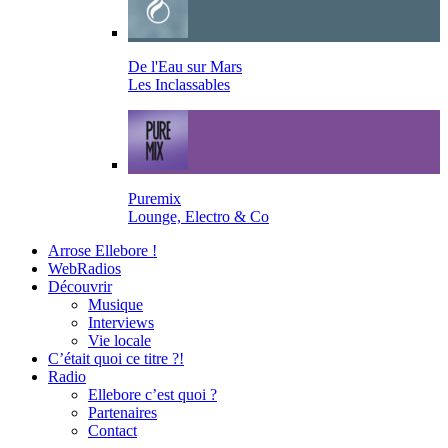
De l'Eau sur Mars
Les Inclassables
Puremix
Lounge, Electro & Co
Arrose Ellebore !
WebRadios
Découvrir
Musique
Interviews
Vie locale
C’était quoi ce titre ?!
Radio
Ellebore c’est quoi ?
Partenaires
Contact