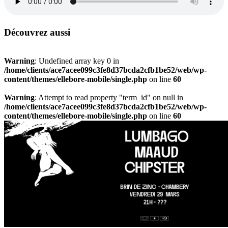
Découvrez aussi
Warning
: Undefined array key 0 in
/home/clients/ace7acee099c3fe8d37bcda2cfb1be52/web/wp-
content/themes/ellebore-mobile/single.php
on line
60
Warning
: Attempt to read property "term_id" on null in
/home/clients/ace7acee099c3fe8d37bcda2cfb1be52/web/wp-
content/themes/ellebore-mobile/single.php
on line
60