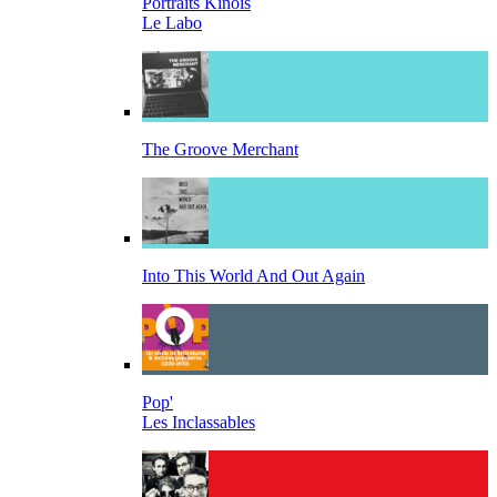
Portraits Kinois
Le Labo
The Groove Merchant
Into This World And Out Again
Pop'
Les Inclassables