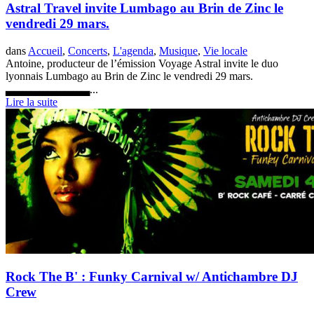
Astral Travel invite Lumbago au Brin de Zinc le
vendredi 29 mars.
dans
Accueil
,
Concerts
,
L'agenda
,
Musique
,
Vie locale
Antoine, producteur de l’émission Voyage Astral invite le duo
lyonnais Lumbago au Brin de Zinc le vendredi 29 mars.
▃▃▃▃▃▃▃▃▃▃...
Lire la suite
Rock The B' : Funky Carnival w/ Antichambre DJ
Crew