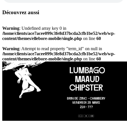
Découvrez aussi
Warning
: Undefined array key 0 in
/home/clients/ace7acee099c3fe8d37bcda2cfb1be52/web/wp-
content/themes/ellebore-mobile/single.php
on line
60
Warning
: Attempt to read property "term_id" on null in
/home/clients/ace7acee099c3fe8d37bcda2cfb1be52/web/wp-
content/themes/ellebore-mobile/single.php
on line
60