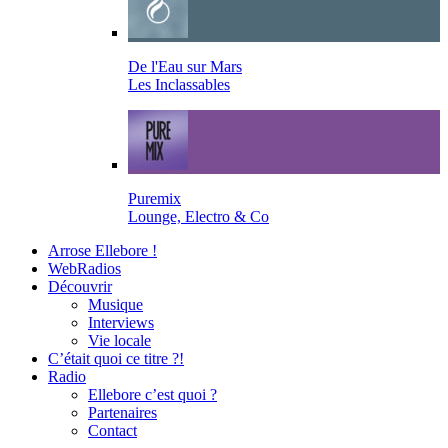
De l'Eau sur Mars
Les Inclassables
Puremix
Lounge, Electro & Co
Arrose Ellebore !
WebRadios
Découvrir
Musique
Interviews
Vie locale
C’était quoi ce titre ?!
Radio
Ellebore c’est quoi ?
Partenaires
Contact