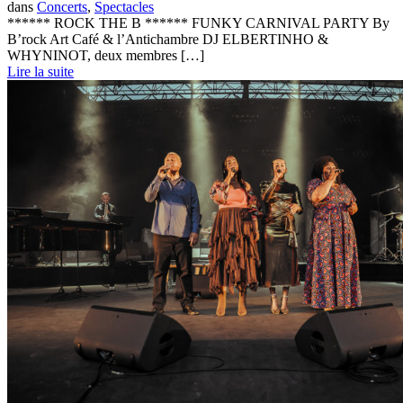
dans
Concerts
,
Spectacles
****** ROCK THE B ****** FUNKY CARNIVAL PARTY By
B’rock Art Café & l’Antichambre DJ ELBERTINHO &
WHYNINOT, deux membres […]
Lire la suite