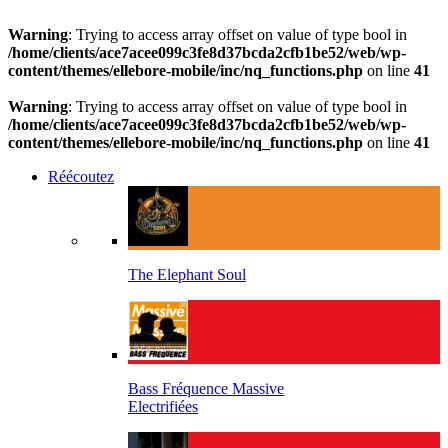
Warning
: Trying to access array offset on value of type bool in
/home/clients/ace7acee099c3fe8d37bcda2cfb1be52/web/wp-
content/themes/ellebore-mobile/inc/nq_functions.php
on line
41
Warning
: Trying to access array offset on value of type bool in
/home/clients/ace7acee099c3fe8d37bcda2cfb1be52/web/wp-
content/themes/ellebore-mobile/inc/nq_functions.php
on line
41
Réécoutez
The Elephant Soul
Bass Fréquence Massive
Electrifiées