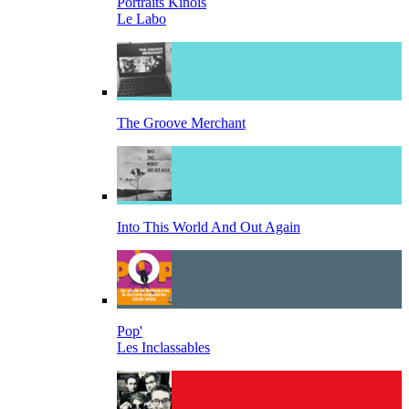
Portraits Kinois
Le Labo
The Groove Merchant
Into This World And Out Again
Pop'
Les Inclassables