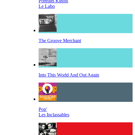
Portraits Kinois
Le Labo
The Groove Merchant
Into This World And Out Again
Pop'
Les Inclassables