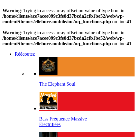
Warning
: Trying to access array offset on value of type bool in
/home/clients/ace7acee099c3fe8d37bcda2cfb1be52/web/wp-
content/themes/ellebore-mobile/inc/nq_functions.php
on line
41
Warning
: Trying to access array offset on value of type bool in
/home/clients/ace7acee099c3fe8d37bcda2cfb1be52/web/wp-
content/themes/ellebore-mobile/inc/nq_functions.php
on line
41
Réécoutez
The Elephant Soul
Bass Fréquence Massive
Electrifiées