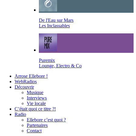
De l'Eau sur Mars
Les Inclassables
Puremix
Lounge, Electro & Co
Arrose Ellebore !
WebRadios
Découvrir
Musique
Interviews
Vie locale
C’était quoi ce titre ?!
Radio
Ellebore c’est quoi ?
Partenaires
Contact