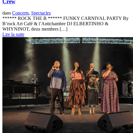
Crew
dans
Concerts
,
Spectacles
****** ROCK THE B ****** FUNKY CARNIVAL PARTY By
B’rock Art Café & l’Antichambre DJ ELBERTINHO &
WHYNINOT, deux membres […]
Lire la suite