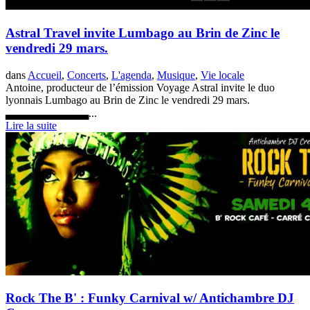
Astral Travel invite Lumbago au Brin de Zinc le
vendredi 29 mars.
dans
Accueil
,
Concerts
,
L'agenda
,
Musique
,
Vie locale
Antoine, producteur de l’émission Voyage Astral invite le duo
lyonnais Lumbago au Brin de Zinc le vendredi 29 mars.
▃▃▃▃▃▃▃▃▃▃...
Lire la suite
Rock The B' : Funky Carnival w/ Antichambre DJ