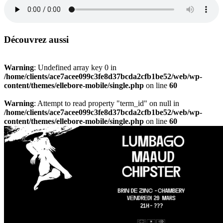
Découvrez aussi
Warning
: Undefined array key 0 in
/home/clients/ace7acee099c3fe8d37bcda2cfb1be52/web/wp-
content/themes/ellebore-mobile/single.php
on line
60
Warning
: Attempt to read property "term_id" on null in
/home/clients/ace7acee099c3fe8d37bcda2cfb1be52/web/wp-
content/themes/ellebore-mobile/single.php
on line
60