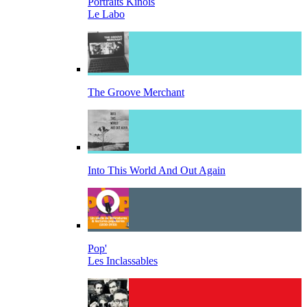
Portraits Kinois
Le Labo
The Groove Merchant
Into This World And Out Again
Pop'
Les Inclassables