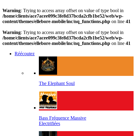
Warning
: Trying to access array offset on value of type bool in
/home/clients/ace7acee099c3fe8d37bcda2cfb1be52/web/wp-
content/themes/ellebore-mobile/inc/nq_functions.php
on line
41
Warning
: Trying to access array offset on value of type bool in
/home/clients/ace7acee099c3fe8d37bcda2cfb1be52/web/wp-
content/themes/ellebore-mobile/inc/nq_functions.php
on line
41
Réécoutez
The Elephant Soul
Bass Fréquence Massive
Electrifiées