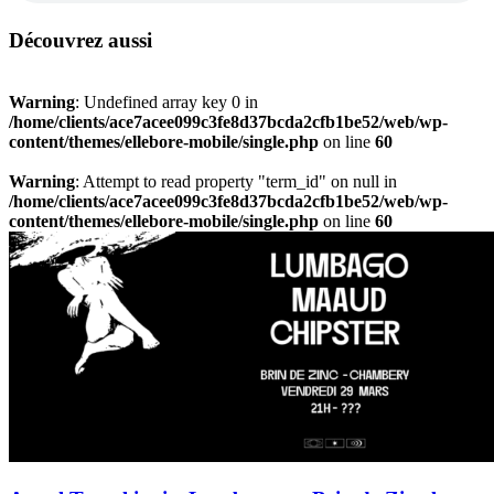
Découvrez aussi
Warning
: Undefined array key 0 in
/home/clients/ace7acee099c3fe8d37bcda2cfb1be52/web/wp-
content/themes/ellebore-mobile/single.php
on line
60
Warning
: Attempt to read property "term_id" on null in
/home/clients/ace7acee099c3fe8d37bcda2cfb1be52/web/wp-
content/themes/ellebore-mobile/single.php
on line
60