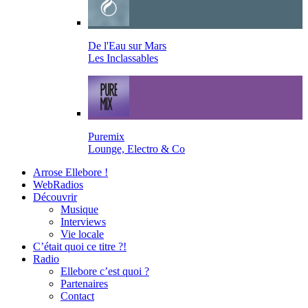
De l'Eau sur Mars
Les Inclassables
Puremix
Lounge, Electro & Co
Arrose Ellebore !
WebRadios
Découvrir
Musique
Interviews
Vie locale
C’était quoi ce titre ?!
Radio
Ellebore c’est quoi ?
Partenaires
Contact