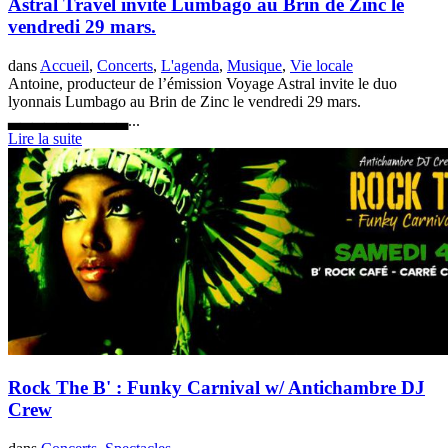
Astral Travel invite Lumbago au Brin de Zinc le
vendredi 29 mars.
dans
Accueil
,
Concerts
,
L'agenda
,
Musique
,
Vie locale
Antoine, producteur de l’émission Voyage Astral invite le duo
lyonnais Lumbago au Brin de Zinc le vendredi 29 mars.
▃▃▃▃▃▃▃▃▃▃...
Lire la suite
Rock The B' : Funky Carnival w/ Antichambre DJ
Crew