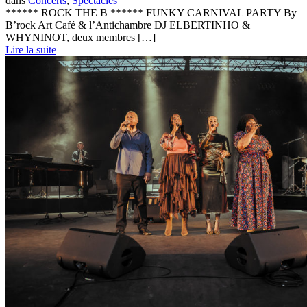
dans
Concerts
,
Spectacles
****** ROCK THE B ****** FUNKY CARNIVAL PARTY By
B’rock Art Café & l’Antichambre DJ ELBERTINHO &
WHYNINOT, deux membres […]
Lire la suite