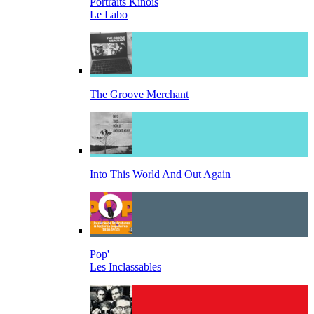
Portraits Kinois
Le Labo
The Groove Merchant
Into This World And Out Again
Pop'
Les Inclassables