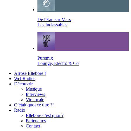
De l'Eau sur Mars
Les Inclassables
Puremix
Lounge, Electro & Co
Arrose Ellebore !
WebRadios
Découvrir
Musique
Interviews
Vie locale
C’était quoi ce titre ?!
Radio
Ellebore c’est quoi ?
Partenaires
Contact