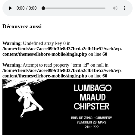
Découvrez aussi
Warning
: Undefined array key 0 in
/home/clients/ace7acee099c3fe8d37bcda2cfb1be52/web/wp-
content/themes/ellebore-mobile/single.php
on line
60
Warning
: Attempt to read property "term_id" on null in
/home/clients/ace7acee099c3fe8d37bcda2cfb1be52/web/wp-
content/themes/ellebore-mobile/single.php
on line
60