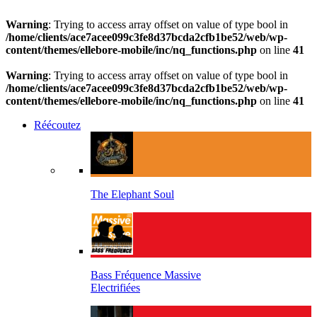
Warning
: Trying to access array offset on value of type bool in
/home/clients/ace7acee099c3fe8d37bcda2cfb1be52/web/wp-
content/themes/ellebore-mobile/inc/nq_functions.php
on line
41
Warning
: Trying to access array offset on value of type bool in
/home/clients/ace7acee099c3fe8d37bcda2cfb1be52/web/wp-
content/themes/ellebore-mobile/inc/nq_functions.php
on line
41
Réécoutez
The Elephant Soul
Bass Fréquence Massive
Electrifiées