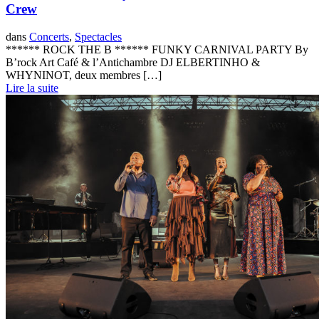
Crew
dans
Concerts
,
Spectacles
****** ROCK THE B ****** FUNKY CARNIVAL PARTY By
B’rock Art Café & l’Antichambre DJ ELBERTINHO &
WHYNINOT, deux membres […]
Lire la suite