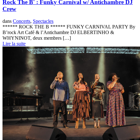
Rock The B' : Funky Carnival w/ Antichambre DJ
Crew
dans
Concerts
,
Spectacles
****** ROCK THE B ****** FUNKY CARNIVAL PARTY By
B’rock Art Café & l’Antichambre DJ ELBERTINHO &
WHYNINOT, deux membres […]
Lire la suite