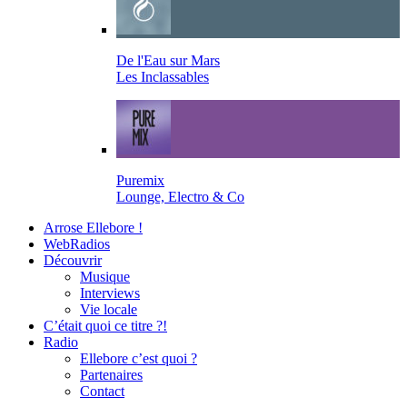
De l'Eau sur Mars
Les Inclassables
Puremix
Lounge, Electro & Co
Arrose Ellebore !
WebRadios
Découvrir
Musique
Interviews
Vie locale
C’était quoi ce titre ?!
Radio
Ellebore c’est quoi ?
Partenaires
Contact