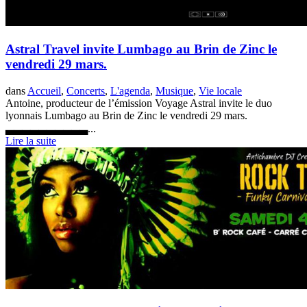
Astral Travel invite Lumbago au Brin de Zinc le
vendredi 29 mars.
dans
Accueil
,
Concerts
,
L'agenda
,
Musique
,
Vie locale
Antoine, producteur de l’émission Voyage Astral invite le duo
lyonnais Lumbago au Brin de Zinc le vendredi 29 mars.
▃▃▃▃▃▃▃▃▃▃...
Lire la suite