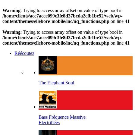
Warning
: Trying to access array offset on value of type bool in
/home/clients/ace7acee099c3fe8d37bcda2cfb1be52/web/wp-
content/themes/ellebore-mobile/inc/nq_functions.php
on line
41
Warning
: Trying to access array offset on value of type bool in
/home/clients/ace7acee099c3fe8d37bcda2cfb1be52/web/wp-
content/themes/ellebore-mobile/inc/nq_functions.php
on line
41
Réécoutez
The Elephant Soul
Bass Fréquence Massive
Electrifiées