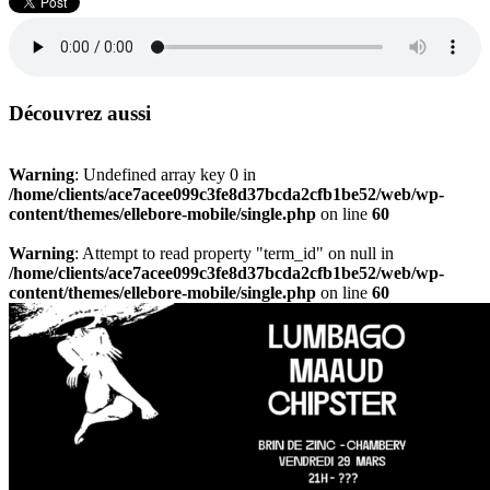
Découvrez aussi
Warning
: Undefined array key 0 in
/home/clients/ace7acee099c3fe8d37bcda2cfb1be52/web/wp-
content/themes/ellebore-mobile/single.php
on line
60
Warning
: Attempt to read property "term_id" on null in
/home/clients/ace7acee099c3fe8d37bcda2cfb1be52/web/wp-
content/themes/ellebore-mobile/single.php
on line
60