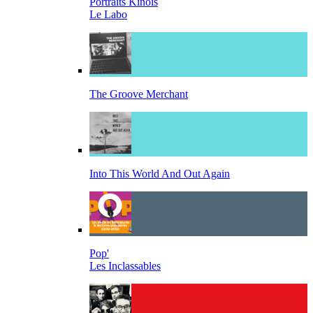
Portraits Kinois
Le Labo
The Groove Merchant
Into This World And Out Again
Pop'
Les Inclassables