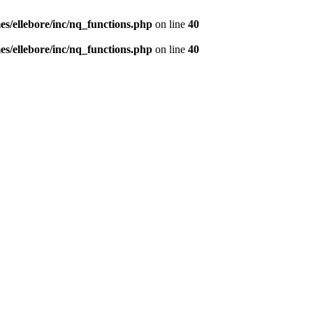
s/ellebore/inc/nq_functions.php
on line
40
s/ellebore/inc/nq_functions.php
on line
40