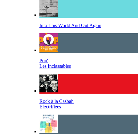
Into This World And Out Again
Pop'
Les Inclassables
Rock à la Casbah
Electrifiées