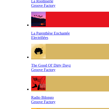
La Rootisserie
Groove Factory
La Parenthèse Enchantée
Electrifiées
The Good Ol' Dirty Dayz
Groove Factory
Radio Bilongo
Groove Factory