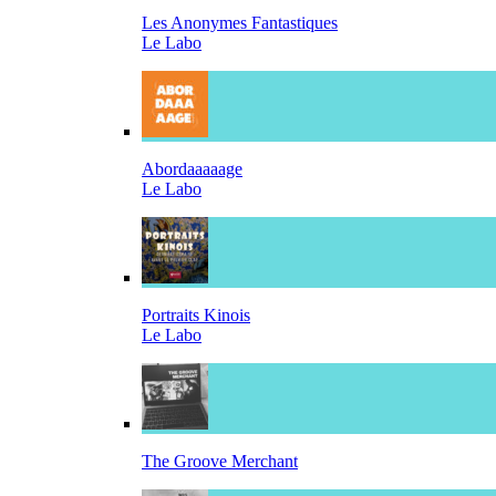
Les Anonymes Fantastiques
Le Labo
Abordaaaaage
Le Labo
Portraits Kinois
Le Labo
The Groove Merchant