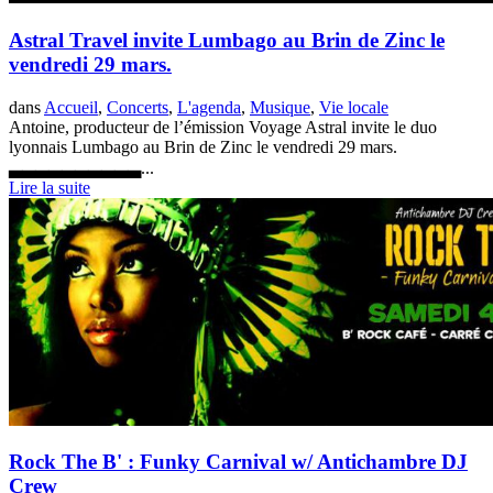
Astral Travel invite Lumbago au Brin de Zinc le
vendredi 29 mars.
dans
Accueil
,
Concerts
,
L'agenda
,
Musique
,
Vie locale
Antoine, producteur de l’émission Voyage Astral invite le duo
lyonnais Lumbago au Brin de Zinc le vendredi 29 mars.
▃▃▃▃▃▃▃▃▃▃...
Lire la suite
Rock The B' : Funky Carnival w/ Antichambre DJ
Crew