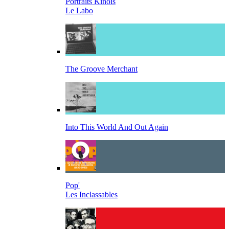
Portraits Kinois
Le Labo
The Groove Merchant
Into This World And Out Again
Pop'
Les Inclassables