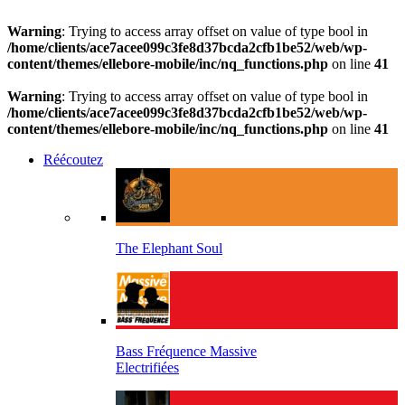
Warning
: Trying to access array offset on value of type bool in
/home/clients/ace7acee099c3fe8d37bcda2cfb1be52/web/wp-
content/themes/ellebore-mobile/inc/nq_functions.php
on line
41
Warning
: Trying to access array offset on value of type bool in
/home/clients/ace7acee099c3fe8d37bcda2cfb1be52/web/wp-
content/themes/ellebore-mobile/inc/nq_functions.php
on line
41
Réécoutez
The Elephant Soul
Bass Fréquence Massive
Electrifiées