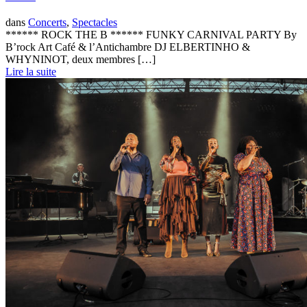
dans
Concerts
,
Spectacles
****** ROCK THE B ****** FUNKY CARNIVAL PARTY By
B’rock Art Café & l’Antichambre DJ ELBERTINHO &
WHYNINOT, deux membres […]
Lire la suite