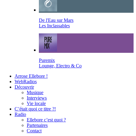
De l'Eau sur Mars
Les Inclassables
Puremix
Lounge, Electro & Co
Arrose Ellebore !
WebRadios
Découvrir
Musique
Interviews
Vie locale
C’était quoi ce titre ?!
Radio
Ellebore c’est quoi ?
Partenaires
Contact