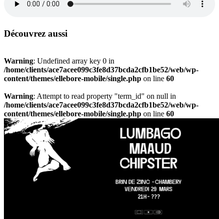
Découvrez aussi
Warning
: Undefined array key 0 in
/home/clients/ace7acee099c3fe8d37bcda2cfb1be52/web/wp-
content/themes/ellebore-mobile/single.php
on line
60
Warning
: Attempt to read property "term_id" on null in
/home/clients/ace7acee099c3fe8d37bcda2cfb1be52/web/wp-
content/themes/ellebore-mobile/single.php
on line
60