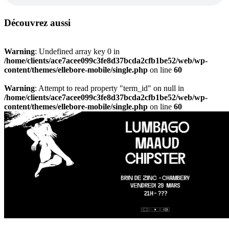
Découvrez aussi
Warning
: Undefined array key 0 in
/home/clients/ace7acee099c3fe8d37bcda2cfb1be52/web/wp-
content/themes/ellebore-mobile/single.php
on line
60
Warning
: Attempt to read property "term_id" on null in
/home/clients/ace7acee099c3fe8d37bcda2cfb1be52/web/wp-
content/themes/ellebore-mobile/single.php
on line
60