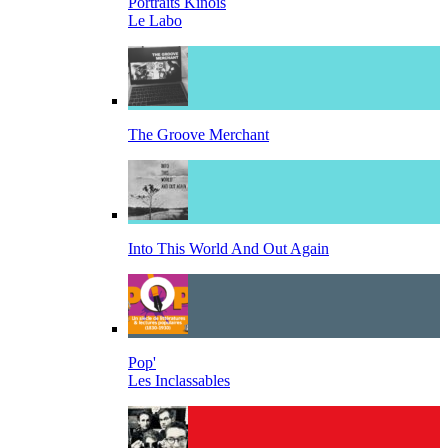
Portraits Kinois
Le Labo
The Groove Merchant
Into This World And Out Again
Pop'
Les Inclassables