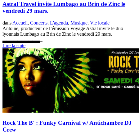
Astral Travel invite Lumbago au Brin de Zinc le
vendredi 29 mars.
dans
Accueil
,
Concerts
,
L'agenda
,
Musique
,
Vie locale
Antoine, producteur de l’émission Voyage Astral invite le duo
lyonnais Lumbago au Brin de Zinc le vendredi 29 mars.
▃▃▃▃▃▃▃▃▃▃...
Lire la suite
Rock The B' : Funky Carnival w/ Antichambre DJ
Crew