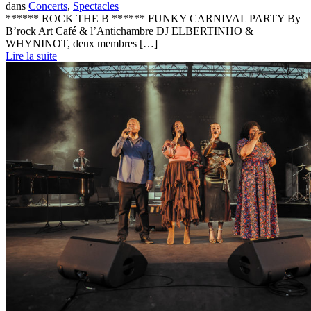
dans
Concerts
,
Spectacles
****** ROCK THE B ****** FUNKY CARNIVAL PARTY By
B’rock Art Café & l’Antichambre DJ ELBERTINHO &
WHYNINOT, deux membres […]
Lire la suite