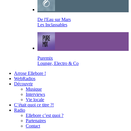
De l'Eau sur Mars
Les Inclassables
Puremix
Lounge, Electro & Co
Arrose Ellebore !
WebRadios
Découvrir
Musique
Interviews
Vie locale
C’était quoi ce titre ?!
Radio
Ellebore c’est quoi ?
Partenaires
Contact