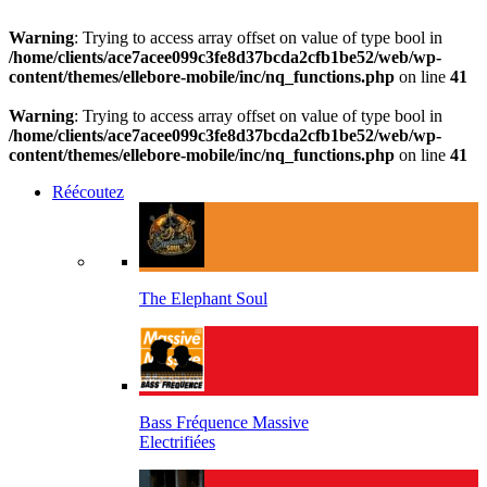
Warning
: Trying to access array offset on value of type bool in
/home/clients/ace7acee099c3fe8d37bcda2cfb1be52/web/wp-
content/themes/ellebore-mobile/inc/nq_functions.php
on line
41
Warning
: Trying to access array offset on value of type bool in
/home/clients/ace7acee099c3fe8d37bcda2cfb1be52/web/wp-
content/themes/ellebore-mobile/inc/nq_functions.php
on line
41
Réécoutez
The Elephant Soul
Bass Fréquence Massive
Electrifiées