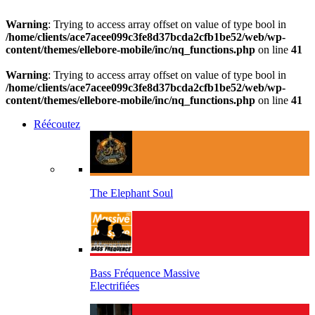
Warning
: Trying to access array offset on value of type bool in
/home/clients/ace7acee099c3fe8d37bcda2cfb1be52/web/wp-
content/themes/ellebore-mobile/inc/nq_functions.php
on line
41
Warning
: Trying to access array offset on value of type bool in
/home/clients/ace7acee099c3fe8d37bcda2cfb1be52/web/wp-
content/themes/ellebore-mobile/inc/nq_functions.php
on line
41
Réécoutez
The Elephant Soul
Bass Fréquence Massive
Electrifiées