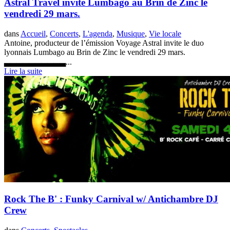
Astral Travel invite Lumbago au Brin de Zinc le
vendredi 29 mars.
dans
Accueil
,
Concerts
,
L'agenda
,
Musique
,
Vie locale
Antoine, producteur de l’émission Voyage Astral invite le duo
lyonnais Lumbago au Brin de Zinc le vendredi 29 mars.
▃▃▃▃▃▃▃▃▃▃...
Lire la suite
Rock The B' : Funky Carnival w/ Antichambre DJ
Crew