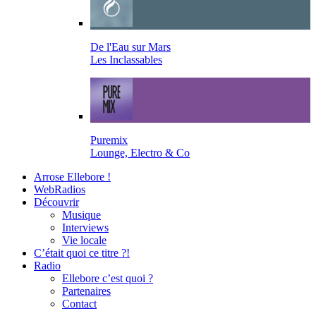
De l'Eau sur Mars
Les Inclassables
Puremix
Lounge, Electro & Co
Arrose Ellebore !
WebRadios
Découvrir
Musique
Interviews
Vie locale
C’était quoi ce titre ?!
Radio
Ellebore c’est quoi ?
Partenaires
Contact