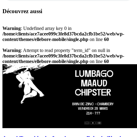
Découvrez aussi
Warning
: Undefined array key 0 in
/home/clients/ace7acee099c3fe8d37bcda2cfb1be52/web/wp-
content/themes/ellebore-mobile/single.php
on line
60
Warning
: Attempt to read property "term_id" on null in
/home/clients/ace7acee099c3fe8d37bcda2cfb1be52/web/wp-
content/themes/ellebore-mobile/single.php
on line
60