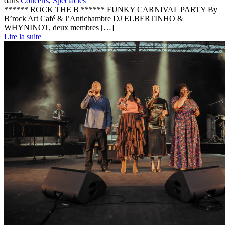
dans
Concerts
,
Spectacles
****** ROCK THE B ****** FUNKY CARNIVAL PARTY By
B’rock Art Café & l’Antichambre DJ ELBERTINHO &
WHYNINOT, deux membres […]
Lire la suite