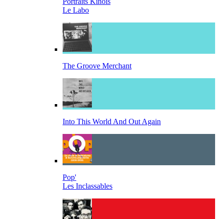
Portraits Kinois
Le Labo
The Groove Merchant
Into This World And Out Again
Pop'
Les Inclassables