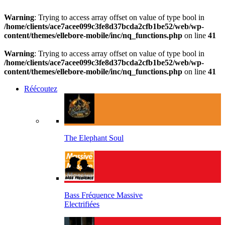
Warning
: Trying to access array offset on value of type bool in
/home/clients/ace7acee099c3fe8d37bcda2cfb1be52/web/wp-
content/themes/ellebore-mobile/inc/nq_functions.php
on line
41
Warning
: Trying to access array offset on value of type bool in
/home/clients/ace7acee099c3fe8d37bcda2cfb1be52/web/wp-
content/themes/ellebore-mobile/inc/nq_functions.php
on line
41
Réécoutez
The Elephant Soul
Bass Fréquence Massive
Electrifiées