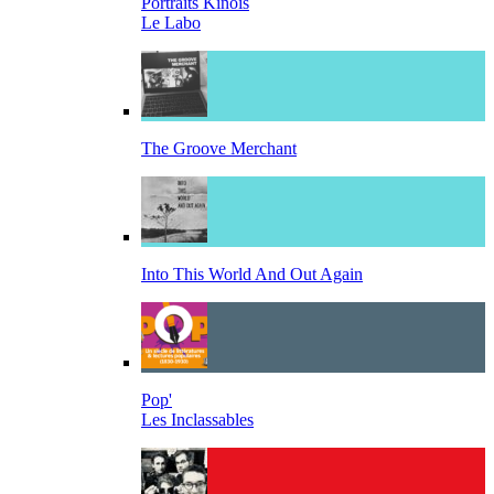
Portraits Kinois
Le Labo
The Groove Merchant
Into This World And Out Again
Pop'
Les Inclassables