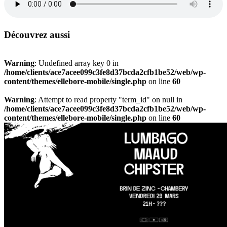
Découvrez aussi
Warning
: Undefined array key 0 in
/home/clients/ace7acee099c3fe8d37bcda2cfb1be52/web/wp-
content/themes/ellebore-mobile/single.php
on line
60
Warning
: Attempt to read property "term_id" on null in
/home/clients/ace7acee099c3fe8d37bcda2cfb1be52/web/wp-
content/themes/ellebore-mobile/single.php
on line
60