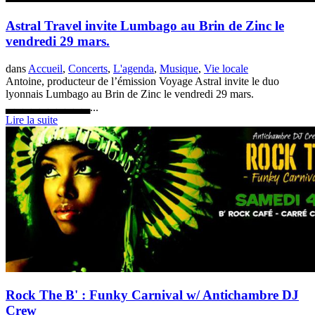
Astral Travel invite Lumbago au Brin de Zinc le
vendredi 29 mars.
dans
Accueil
,
Concerts
,
L'agenda
,
Musique
,
Vie locale
Antoine, producteur de l’émission Voyage Astral invite le duo
lyonnais Lumbago au Brin de Zinc le vendredi 29 mars.
▃▃▃▃▃▃▃▃▃▃...
Lire la suite
Rock The B' : Funky Carnival w/ Antichambre DJ
Crew