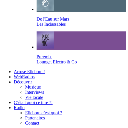
De l'Eau sur Mars
Les Inclassables
Puremix
Lounge, Electro & Co
Arrose Ellebore !
WebRadios
Découvrir
Musique
Interviews
Vie locale
C’était quoi ce titre ?!
Radio
Ellebore c’est quoi ?
Partenaires
Contact