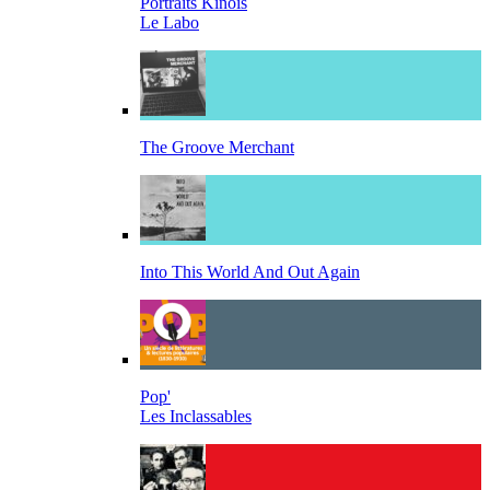
Portraits Kinois
Le Labo
The Groove Merchant
Into This World And Out Again
Pop'
Les Inclassables