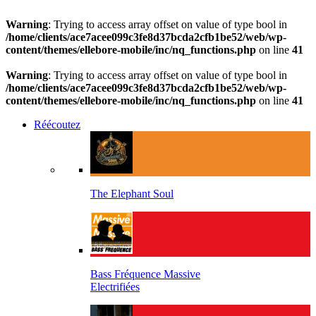
Warning
: Trying to access array offset on value of type bool in
/home/clients/ace7acee099c3fe8d37bcda2cfb1be52/web/wp-
content/themes/ellebore-mobile/inc/nq_functions.php
on line
41
Warning
: Trying to access array offset on value of type bool in
/home/clients/ace7acee099c3fe8d37bcda2cfb1be52/web/wp-
content/themes/ellebore-mobile/inc/nq_functions.php
on line
41
Réécoutez
The Elephant Soul
Bass Fréquence Massive
Electrifiées