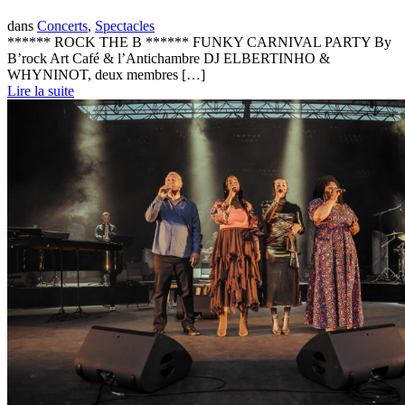
dans
Concerts
,
Spectacles
****** ROCK THE B ****** FUNKY CARNIVAL PARTY By
B’rock Art Café & l’Antichambre DJ ELBERTINHO &
WHYNINOT, deux membres […]
Lire la suite