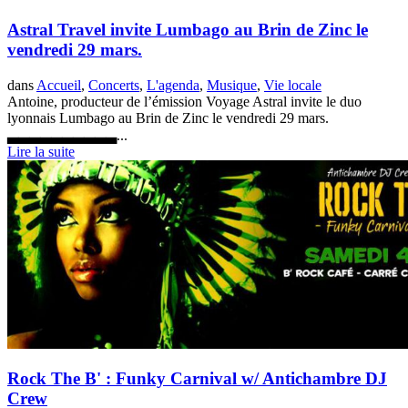
Astral Travel invite Lumbago au Brin de Zinc le
vendredi 29 mars.
dans
Accueil
,
Concerts
,
L'agenda
,
Musique
,
Vie locale
Antoine, producteur de l’émission Voyage Astral invite le duo
lyonnais Lumbago au Brin de Zinc le vendredi 29 mars.
▃▃▃▃▃▃▃▃▃▃...
Lire la suite
Rock The B' : Funky Carnival w/ Antichambre DJ
Crew