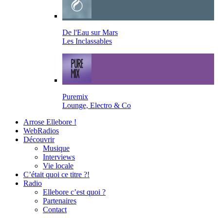
De l'Eau sur Mars
Les Inclassables
Puremix
Lounge, Electro & Co
Arrose Ellebore !
WebRadios
Découvrir
Musique
Interviews
Vie locale
C’était quoi ce titre ?!
Radio
Ellebore c’est quoi ?
Partenaires
Contact