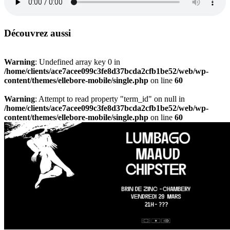
Découvrez aussi
Warning
: Undefined array key 0 in
/home/clients/ace7acee099c3fe8d37bcda2cfb1be52/web/wp-
content/themes/ellebore-mobile/single.php
on line
60
Warning
: Attempt to read property "term_id" on null in
/home/clients/ace7acee099c3fe8d37bcda2cfb1be52/web/wp-
content/themes/ellebore-mobile/single.php
on line
60