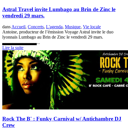
Astral Travel invite Lumbago au Brin de Zinc le
vendredi 29 mars.
dans
Accueil
,
Concerts
,
L'agenda
,
Musique
,
Vie locale
Antoine, producteur de l’émission Voyage Astral invite le duo
lyonnais Lumbago au Brin de Zinc le vendredi 29 mars.
▃▃▃▃▃▃▃▃▃▃...
Lire la suite
Rock The B' : Funky Carnival w/ Antichambre DJ
Crew