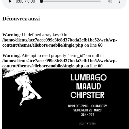
Découvrez aussi
Warning
: Undefined array key 0 in
/home/clients/ace7acee099c3fe8d37bcda2cfb1be52/web/wp-
content/themes/ellebore-mobile/single.php
on line
60
Warning
: Attempt to read property "term_id" on null in
/home/clients/ace7acee099c3fe8d37bcda2cfb1be52/web/wp-
content/themes/ellebore-mobile/single.php
on line
60