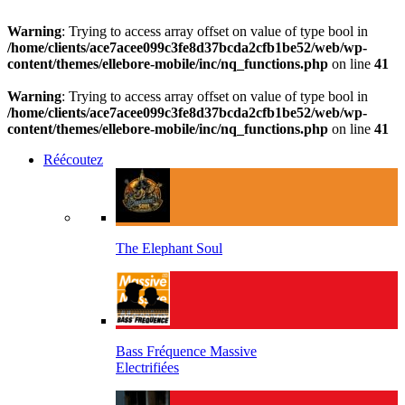
Warning
: Trying to access array offset on value of type bool in
/home/clients/ace7acee099c3fe8d37bcda2cfb1be52/web/wp-
content/themes/ellebore-mobile/inc/nq_functions.php
on line
41
Warning
: Trying to access array offset on value of type bool in
/home/clients/ace7acee099c3fe8d37bcda2cfb1be52/web/wp-
content/themes/ellebore-mobile/inc/nq_functions.php
on line
41
Réécoutez
The Elephant Soul
Bass Fréquence Massive
Electrifiées