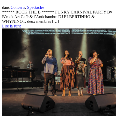
dans
Concerts
,
Spectacles
****** ROCK THE B ****** FUNKY CARNIVAL PARTY By
B’rock Art Café & l’Antichambre DJ ELBERTINHO &
WHYNINOT, deux membres […]
Lire la suite