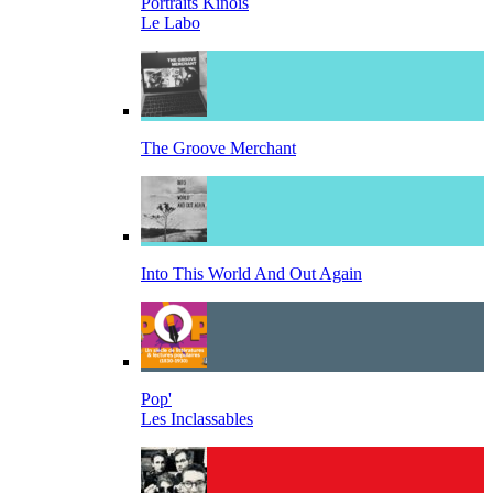
Portraits Kinois
Le Labo
The Groove Merchant
Into This World And Out Again
Pop'
Les Inclassables