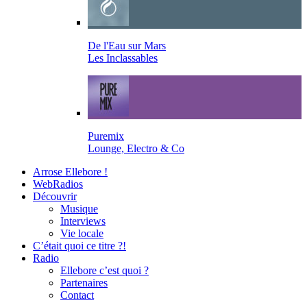
De l'Eau sur Mars
Les Inclassables
Puremix
Lounge, Electro & Co
Arrose Ellebore !
WebRadios
Découvrir
Musique
Interviews
Vie locale
C’était quoi ce titre ?!
Radio
Ellebore c’est quoi ?
Partenaires
Contact