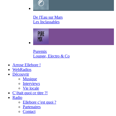
De l'Eau sur Mars
Les Inclassables
Puremix
Lounge, Electro & Co
Arrose Ellebore !
WebRadios
Découvrir
Musique
Interviews
Vie locale
C’était quoi ce titre ?!
Radio
Ellebore c’est quoi ?
Partenaires
Contact