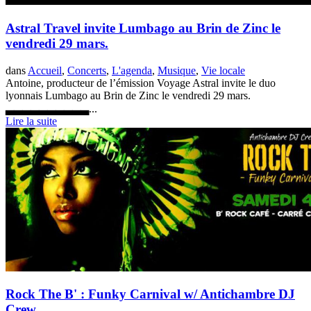
Astral Travel invite Lumbago au Brin de Zinc le
vendredi 29 mars.
dans
Accueil
,
Concerts
,
L'agenda
,
Musique
,
Vie locale
Antoine, producteur de l’émission Voyage Astral invite le duo
lyonnais Lumbago au Brin de Zinc le vendredi 29 mars.
▃▃▃▃▃▃▃▃▃▃...
Lire la suite
Rock The B' : Funky Carnival w/ Antichambre DJ
Crew