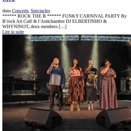
dans
Concerts
,
Spectacles
****** ROCK THE B ****** FUNKY CARNIVAL PARTY By
B’rock Art Café & l’Antichambre DJ ELBERTINHO &
WHYNINOT, deux membres […]
Lire la suite