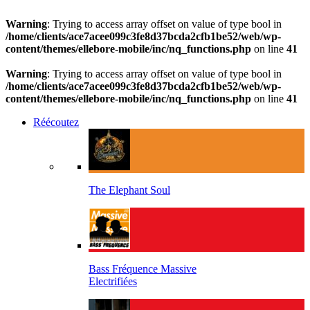
Warning
: Trying to access array offset on value of type bool in
/home/clients/ace7acee099c3fe8d37bcda2cfb1be52/web/wp-
content/themes/ellebore-mobile/inc/nq_functions.php
on line
41
Warning
: Trying to access array offset on value of type bool in
/home/clients/ace7acee099c3fe8d37bcda2cfb1be52/web/wp-
content/themes/ellebore-mobile/inc/nq_functions.php
on line
41
Réécoutez
The Elephant Soul
Bass Fréquence Massive
Electrifiées