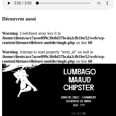
Découvrez aussi
Warning
: Undefined array key 0 in
/home/clients/ace7acee099c3fe8d37bcda2cfb1be52/web/wp-
content/themes/ellebore-mobile/single.php
on line
60
Warning
: Attempt to read property "term_id" on null in
/home/clients/ace7acee099c3fe8d37bcda2cfb1be52/web/wp-
content/themes/ellebore-mobile/single.php
on line
60