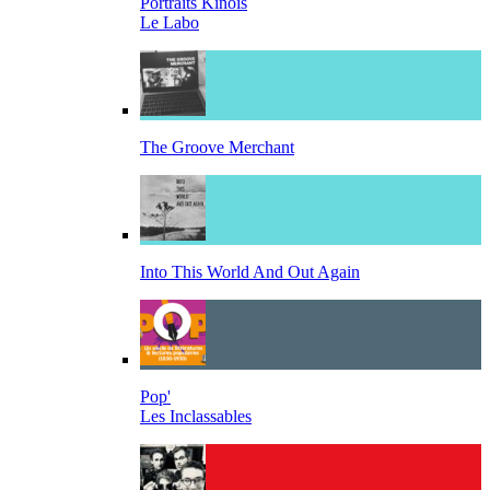
Portraits Kinois
Le Labo
The Groove Merchant
Into This World And Out Again
Pop'
Les Inclassables