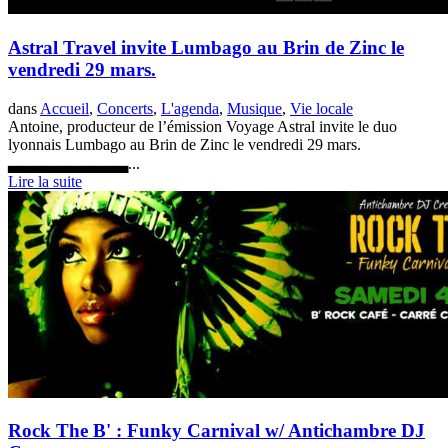
Astral Travel invite Lumbago au Brin de Zinc le
vendredi 29 mars.
dans
Accueil
,
Concerts
,
L'agenda
,
Musique
,
Vie locale
Antoine, producteur de l’émission Voyage Astral invite le duo
lyonnais Lumbago au Brin de Zinc le vendredi 29 mars.
▃▃▃▃▃▃▃▃▃▃...
Lire la suite
Rock The B' : Funky Carnival w/ Antichambre DJ