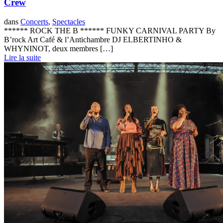
Crew
dans
Concerts
,
Spectacles
****** ROCK THE B ****** FUNKY CARNIVAL PARTY By
B’rock Art Café & l’Antichambre DJ ELBERTINHO &
WHYNINOT, deux membres […]
Lire la suite