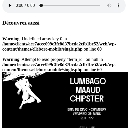
Découvrez aussi
Warning
: Undefined array key 0 in
/home/clients/ace7acee099c3fe8d37bcda2cfb1be52/web/wp-
content/themes/ellebore-mobile/single.php
on line
60
Warning
: Attempt to read property "term_id" on null in
/home/clients/ace7acee099c3fe8d37bcda2cfb1be52/web/wp-
content/themes/ellebore-mobile/single.php
on line
60