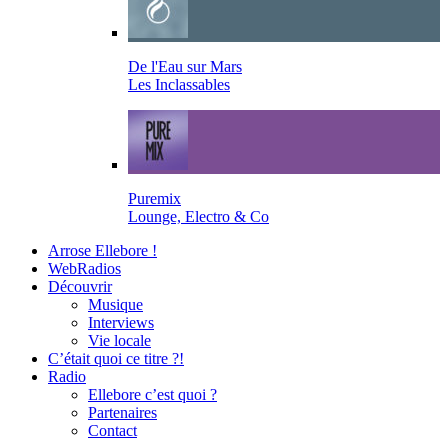
De l'Eau sur Mars
Les Inclassables
Puremix
Lounge, Electro & Co
Arrose Ellebore !
WebRadios
Découvrir
Musique
Interviews
Vie locale
C’était quoi ce titre ?!
Radio
Ellebore c’est quoi ?
Partenaires
Contact