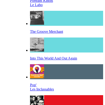
Portraits Kinois
Le Labo
The Groove Merchant
Into This World And Out Again
Pop'
Les Inclassables