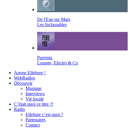
De l'Eau sur Mars
Les Inclassables
Puremix
Lounge, Electro & Co
Arrose Ellebore !
WebRadios
Découvrir
Musique
Interviews
Vie locale
C’était quoi ce titre ?!
Radio
Ellebore c’est quoi ?
Partenaires
Contact