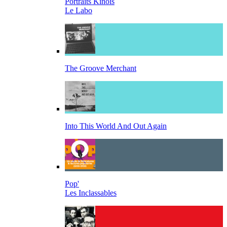
Portraits Kinois
Le Labo
The Groove Merchant
Into This World And Out Again
Pop'
Les Inclassables