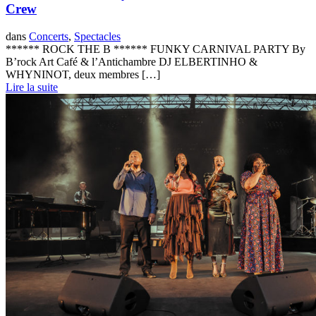
Crew
dans
Concerts
,
Spectacles
****** ROCK THE B ****** FUNKY CARNIVAL PARTY By
B’rock Art Café & l’Antichambre DJ ELBERTINHO &
WHYNINOT, deux membres […]
Lire la suite