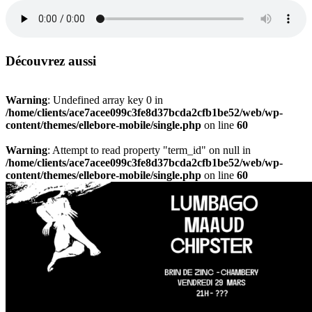
Découvrez aussi
Warning
: Undefined array key 0 in
/home/clients/ace7acee099c3fe8d37bcda2cfb1be52/web/wp-
content/themes/ellebore-mobile/single.php
on line
60
Warning
: Attempt to read property "term_id" on null in
/home/clients/ace7acee099c3fe8d37bcda2cfb1be52/web/wp-
content/themes/ellebore-mobile/single.php
on line
60