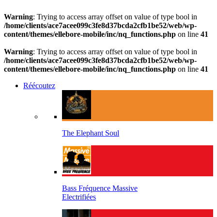
Warning
: Trying to access array offset on value of type bool in
/home/clients/ace7acee099c3fe8d37bcda2cfb1be52/web/wp-
content/themes/ellebore-mobile/inc/nq_functions.php
on line
41
Warning
: Trying to access array offset on value of type bool in
/home/clients/ace7acee099c3fe8d37bcda2cfb1be52/web/wp-
content/themes/ellebore-mobile/inc/nq_functions.php
on line
41
Réécoutez
The Elephant Soul
Bass Fréquence Massive
Electrifiées