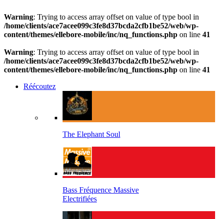
Warning
: Trying to access array offset on value of type bool in
/home/clients/ace7acee099c3fe8d37bcda2cfb1be52/web/wp-
content/themes/ellebore-mobile/inc/nq_functions.php
on line
41
Warning
: Trying to access array offset on value of type bool in
/home/clients/ace7acee099c3fe8d37bcda2cfb1be52/web/wp-
content/themes/ellebore-mobile/inc/nq_functions.php
on line
41
Réécoutez
The Elephant Soul
Bass Fréquence Massive
Electrifiées