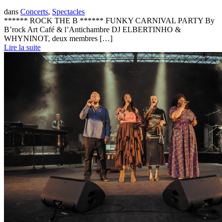
dans
Concerts
,
Spectacles
****** ROCK THE B ****** FUNKY CARNIVAL PARTY By
B’rock Art Café & l’Antichambre DJ ELBERTINHO &
WHYNINOT, deux membres […]
Lire la suite