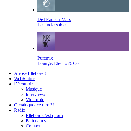
De l'Eau sur Mars
Les Inclassables
Puremix
Lounge, Electro & Co
Arrose Ellebore !
WebRadios
Découvrir
Musique
Interviews
Vie locale
C’était quoi ce titre ?!
Radio
Ellebore c’est quoi ?
Partenaires
Contact