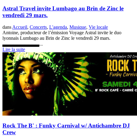
Astral Travel invite Lumbago au Brin de Zinc le
vendredi 29 mars.
dans
Accueil
,
Concerts
,
L'agenda
,
Musique
,
Vie locale
Antoine, producteur de l’émission Voyage Astral invite le duo
lyonnais Lumbago au Brin de Zinc le vendredi 29 mars.
▃▃▃▃▃▃▃▃▃▃...
Lire la suite
Rock The B' : Funky Carnival w/ Antichambre DJ
Crew