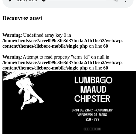
Découvrez aussi
Warning
: Undefined array key 0 in
/home/clients/ace7acee099c3fe8d37bcda2cfb1be52/web/wp-
content/themes/ellebore-mobile/single.php
on line
60
Warning
: Attempt to read property "term_id" on null in
/home/clients/ace7acee099c3fe8d37bcda2cfb1be52/web/wp-
content/themes/ellebore-mobile/single.php
on line
60