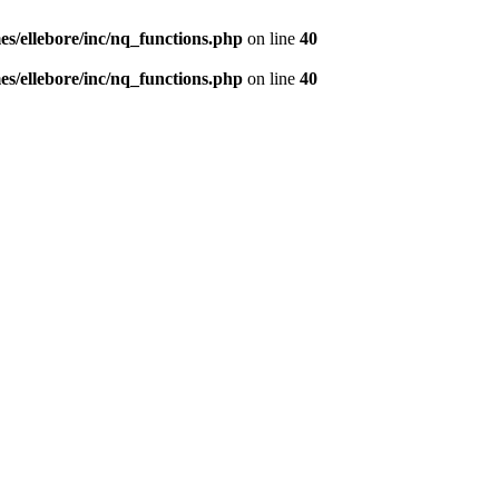
s/ellebore/inc/nq_functions.php
on line
40
s/ellebore/inc/nq_functions.php
on line
40