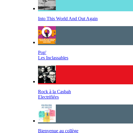
Into This World And Out Again
Pop'
Les Inclassables
Rock à la Casbah
Electrifiées
Bienvenue au collège