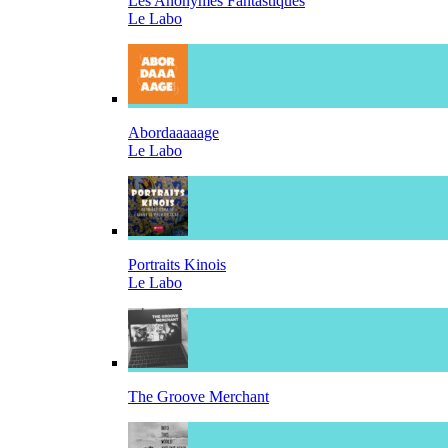
Les Anonymes Fantastiques
Le Labo
Abordaaaaage
Le Labo
Portraits Kinois
Le Labo
The Groove Merchant