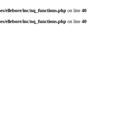
s/ellebore/inc/nq_functions.php
on line
40
s/ellebore/inc/nq_functions.php
on line
40