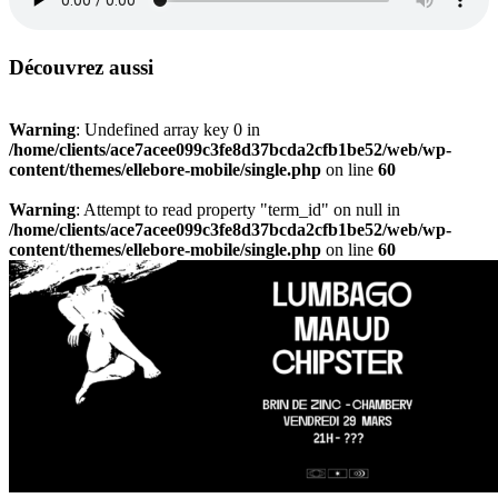
Découvrez aussi
Warning
: Undefined array key 0 in
/home/clients/ace7acee099c3fe8d37bcda2cfb1be52/web/wp-
content/themes/ellebore-mobile/single.php
on line
60
Warning
: Attempt to read property "term_id" on null in
/home/clients/ace7acee099c3fe8d37bcda2cfb1be52/web/wp-
content/themes/ellebore-mobile/single.php
on line
60