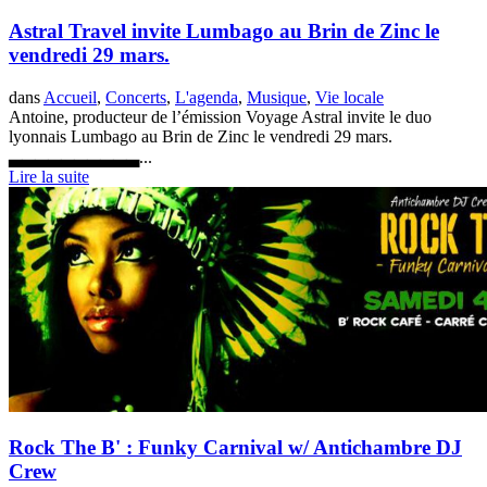
Astral Travel invite Lumbago au Brin de Zinc le
vendredi 29 mars.
dans
Accueil
,
Concerts
,
L'agenda
,
Musique
,
Vie locale
Antoine, producteur de l’émission Voyage Astral invite le duo
lyonnais Lumbago au Brin de Zinc le vendredi 29 mars.
▃▃▃▃▃▃▃▃▃▃...
Lire la suite
Rock The B' : Funky Carnival w/ Antichambre DJ
Crew