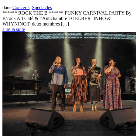
dans
Concerts
,
Spectacles
****** ROCK THE B ****** FUNKY CARNIVAL PARTY By
B’rock Art Café & l’Antichambre DJ ELBERTINHO &
WHYNINOT, deux membres […]
Lire la suite