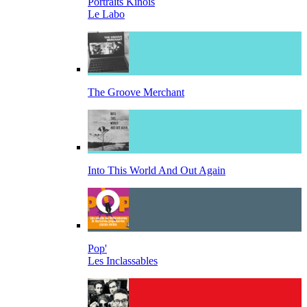
Portraits Kinois
Le Labo
The Groove Merchant
Into This World And Out Again
Pop'
Les Inclassables