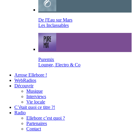
De l'Eau sur Mars
Les Inclassables
Puremix
Lounge, Electro & Co
Arrose Ellebore !
WebRadios
Découvrir
Musique
Interviews
Vie locale
C’était quoi ce titre ?!
Radio
Ellebore c’est quoi ?
Partenaires
Contact