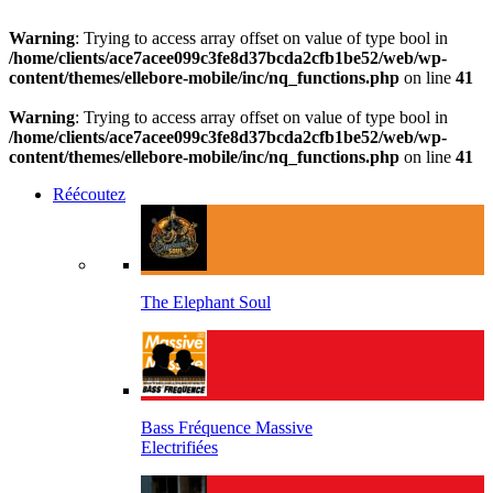
Warning
: Trying to access array offset on value of type bool in
/home/clients/ace7acee099c3fe8d37bcda2cfb1be52/web/wp-
content/themes/ellebore-mobile/inc/nq_functions.php
on line
41
Warning
: Trying to access array offset on value of type bool in
/home/clients/ace7acee099c3fe8d37bcda2cfb1be52/web/wp-
content/themes/ellebore-mobile/inc/nq_functions.php
on line
41
Réécoutez
The Elephant Soul
Bass Fréquence Massive
Electrifiées