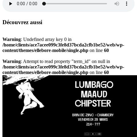
Découvrez aussi
Warning
: Undefined array key 0 in
/home/clients/ace7acee099c3fe8d37bcda2cfb1be52/web/wp-
content/themes/ellebore-mobile/single.php
on line
60
Warning
: Attempt to read property "term_id" on null in
/home/clients/ace7acee099c3fe8d37bcda2cfb1be52/web/wp-
content/themes/ellebore-mobile/single.php
on line
60