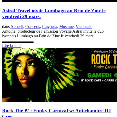
Astral Travel invite Lumbago au Brin de Zinc le
vendredi 29 mars.
dans
Accueil
,
Concerts
,
L'agenda
,
Musique
,
Vie locale
Antoine, producteur de l’émission Voyage Astral invite le duo
lyonnais Lumbago au Brin de Zinc le vendredi 29 mars.
▃▃▃▃▃▃▃▃▃▃...
Lire la suite
Rock The B' : Funky Carnival w/ Antichambre DJ
Crew