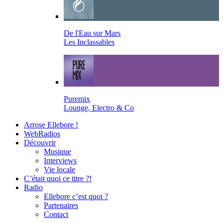
De l'Eau sur Mars
Les Inclassables
Puremix
Lounge, Electro & Co
Arrose Ellebore !
WebRadios
Découvrir
Musique
Interviews
Vie locale
C’était quoi ce titre ?!
Radio
Ellebore c’est quoi ?
Partenaires
Contact