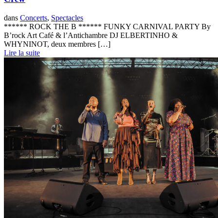
dans
Concerts
,
Spectacles
****** ROCK THE B ****** FUNKY CARNIVAL PARTY By
B’rock Art Café & l’Antichambre DJ ELBERTINHO &
WHYNINOT, deux membres […]
Lire la suite