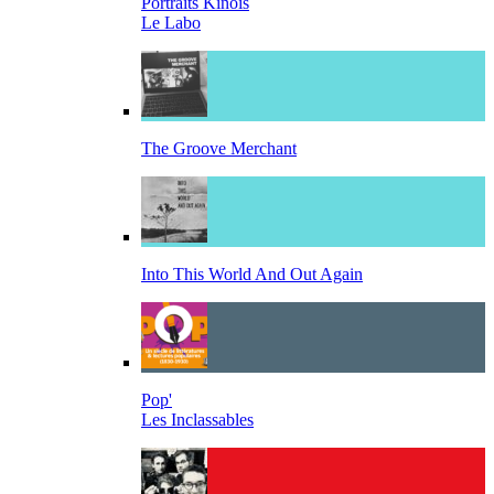
Portraits Kinois
Le Labo
The Groove Merchant
Into This World And Out Again
Pop'
Les Inclassables