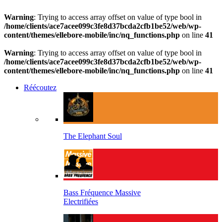
Warning
: Trying to access array offset on value of type bool in
/home/clients/ace7acee099c3fe8d37bcda2cfb1be52/web/wp-
content/themes/ellebore-mobile/inc/nq_functions.php
on line
41
Warning
: Trying to access array offset on value of type bool in
/home/clients/ace7acee099c3fe8d37bcda2cfb1be52/web/wp-
content/themes/ellebore-mobile/inc/nq_functions.php
on line
41
Réécoutez
The Elephant Soul
Bass Fréquence Massive
Electrifiées