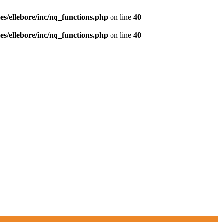
s/ellebore/inc/nq_functions.php
on line
40
s/ellebore/inc/nq_functions.php
on line
40