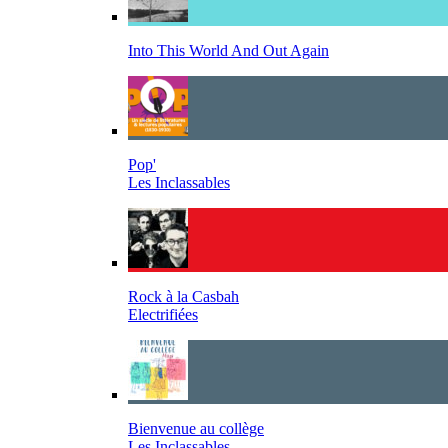
Into This World And Out Again
Pop'
Les Inclassables
Rock à la Casbah
Electrifiées
Bienvenue au collège
Les Inclassables