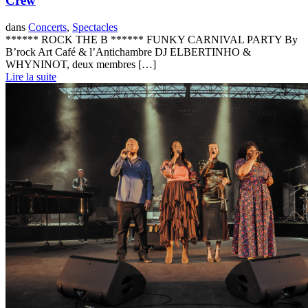
Crew
dans
Concerts
,
Spectacles
****** ROCK THE B ****** FUNKY CARNIVAL PARTY By
B’rock Art Café & l’Antichambre DJ ELBERTINHO &
WHYNINOT, deux membres […]
Lire la suite