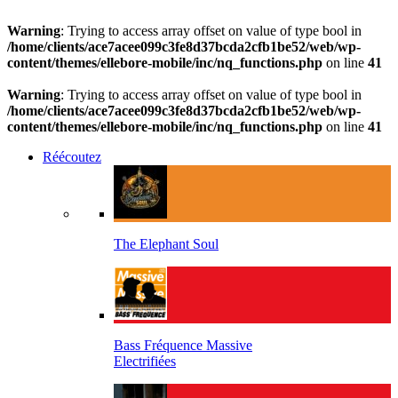
Warning
: Trying to access array offset on value of type bool in
/home/clients/ace7acee099c3fe8d37bcda2cfb1be52/web/wp-
content/themes/ellebore-mobile/inc/nq_functions.php
on line
41
Warning
: Trying to access array offset on value of type bool in
/home/clients/ace7acee099c3fe8d37bcda2cfb1be52/web/wp-
content/themes/ellebore-mobile/inc/nq_functions.php
on line
41
Réécoutez
The Elephant Soul
Bass Fréquence Massive
Electrifiées