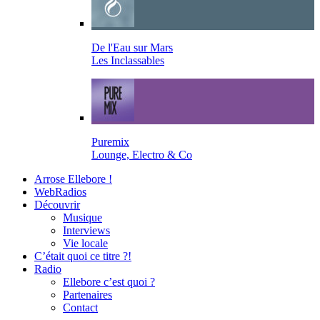
De l'Eau sur Mars
Les Inclassables
Puremix
Lounge, Electro & Co
Arrose Ellebore !
WebRadios
Découvrir
Musique
Interviews
Vie locale
C’était quoi ce titre ?!
Radio
Ellebore c’est quoi ?
Partenaires
Contact