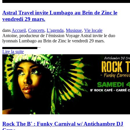
Astral Travel invite Lumbago au Brin de Zinc le
vendredi 29 mars.
dans
Accueil
,
Concerts
,
L'agenda
,
Musique
,
Vie locale
Antoine, producteur de l’émission Voyage Astral invite le duo
lyonnais Lumbago au Brin de Zinc le vendredi 29 mars.
▃▃▃▃▃▃▃▃▃▃...
Lire la suite
Rock The B' : Funky Carnival w/ Antichambre DJ