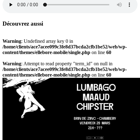
Découvrez aussi
Warning
: Undefined array key 0 in
/home/clients/ace7acee099c3fe8d37bcda2cfb1be52/web/wp-
content/themes/ellebore-mobile/single.php
on line
60
Warning
: Attempt to read property "term_id" on null in
/home/clients/ace7acee099c3fe8d37bcda2cfb1be52/web/wp-
content/themes/ellebore-mobile/single.php
on line
60