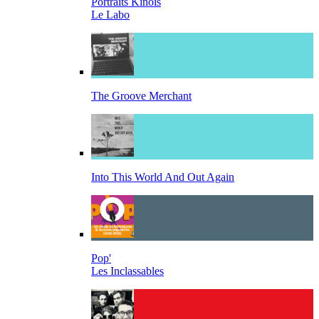
Portraits Kinois
Le Labo
The Groove Merchant
Into This World And Out Again
Pop'
Les Inclassables