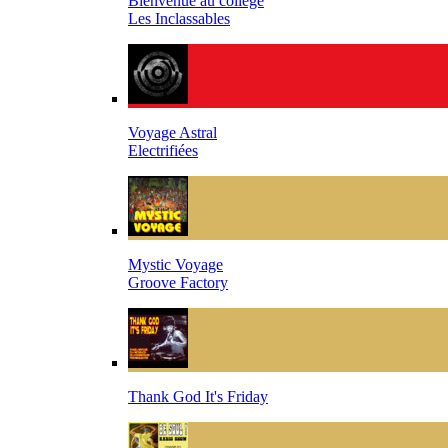
Bienvenue au collège
Les Inclassables
Voyage Astral
Electrifiées
Mystic Voyage
Groove Factory
Thank God It's Friday