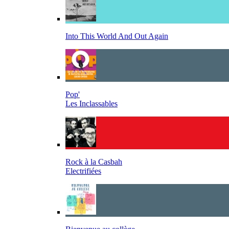
Into This World And Out Again
Pop'
Les Inclassables
Rock à la Casbah
Electrifiées