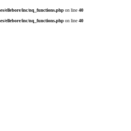
s/ellebore/inc/nq_functions.php
on line
40
s/ellebore/inc/nq_functions.php
on line
40