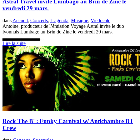
Astral Travel invite Lumbago au Brin de Zinc le
vendredi 29 mars.
dans
Accueil
,
Concerts
,
L'agenda
,
Musique
,
Vie locale
Antoine, producteur de l’émission Voyage Astral invite le duo
lyonnais Lumbago au Brin de Zinc le vendredi 29 mars.
▃▃▃▃▃▃▃▃▃▃...
Lire la suite
Rock The B' : Funky Carnival w/ Antichambre DJ
Crew