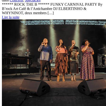
dans
Concerts
,
Spectacles
****** ROCK THE B ****** FUNKY CARNIVAL PARTY By
B’rock Art Café & l’Antichambre DJ ELBERTINHO &
WHYNINOT, deux membres […]
Lire la suite