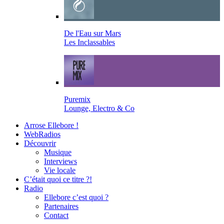
De l'Eau sur Mars
Les Inclassables
Puremix
Lounge, Electro & Co
Arrose Ellebore !
WebRadios
Découvrir
Musique
Interviews
Vie locale
C’était quoi ce titre ?!
Radio
Ellebore c’est quoi ?
Partenaires
Contact