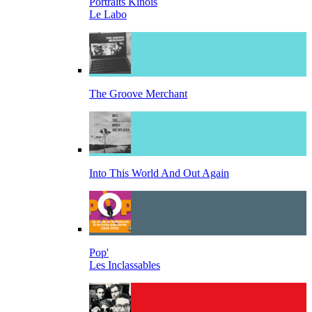
Portraits Kinois
Le Labo
The Groove Merchant
Into This World And Out Again
Pop'
Les Inclassables