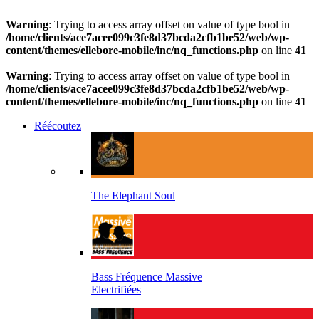
Warning
: Trying to access array offset on value of type bool in
/home/clients/ace7acee099c3fe8d37bcda2cfb1be52/web/wp-
content/themes/ellebore-mobile/inc/nq_functions.php
on line
41
Warning
: Trying to access array offset on value of type bool in
/home/clients/ace7acee099c3fe8d37bcda2cfb1be52/web/wp-
content/themes/ellebore-mobile/inc/nq_functions.php
on line
41
Réécoutez
The Elephant Soul
Bass Fréquence Massive
Electrifiées