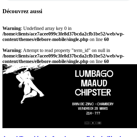
Découvrez aussi
Warning
: Undefined array key 0 in
/home/clients/ace7acee099c3fe8d37bcda2cfb1be52/web/wp-
content/themes/ellebore-mobile/single.php
on line
60
Warning
: Attempt to read property "term_id" on null in
/home/clients/ace7acee099c3fe8d37bcda2cfb1be52/web/wp-
content/themes/ellebore-mobile/single.php
on line
60