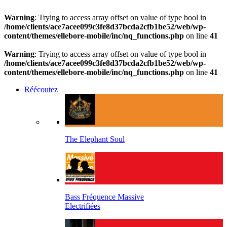
Warning
: Trying to access array offset on value of type bool in
/home/clients/ace7acee099c3fe8d37bcda2cfb1be52/web/wp-
content/themes/ellebore-mobile/inc/nq_functions.php
on line
41
Warning
: Trying to access array offset on value of type bool in
/home/clients/ace7acee099c3fe8d37bcda2cfb1be52/web/wp-
content/themes/ellebore-mobile/inc/nq_functions.php
on line
41
Réécoutez
The Elephant Soul
Bass Fréquence Massive
Electrifiées