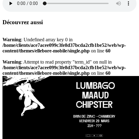
Découvrez aussi
Warning
: Undefined array key 0 in
/home/clients/ace7acee099c3fe8d37bcda2cfb1be52/web/wp-
content/themes/ellebore-mobile/single.php
on line
60
Warning
: Attempt to read property "term_id" on null in
/home/clients/ace7acee099c3fe8d37bcda2cfb1be52/web/wp-
content/themes/ellebore-mobile/single.php
on line
60