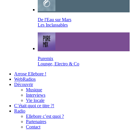
De l'Eau sur Mars
Les Inclassables
Puremix
Lounge, Electro & Co
Arrose Ellebore !
WebRadios
Découvrir
Musique
Interviews
Vie locale
C’était quoi ce titre ?!
Radio
Ellebore c’est quoi ?
Partenaires
Contact