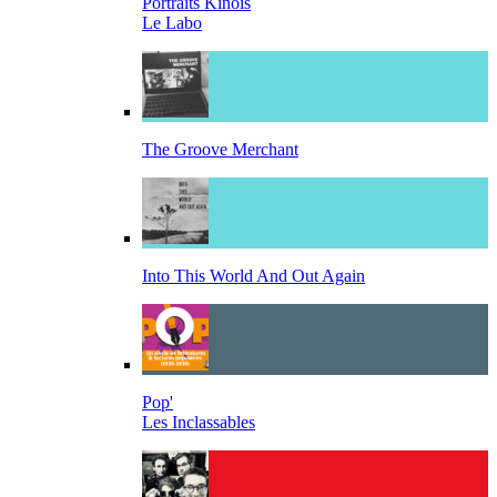
Portraits Kinois
Le Labo
The Groove Merchant
Into This World And Out Again
Pop'
Les Inclassables