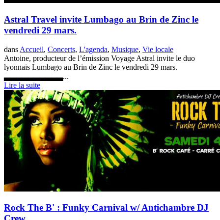
Astral Travel invite Lumbago au Brin de Zinc le
vendredi 29 mars.
dans
Accueil
,
Concerts
,
L'agenda
,
Musique
,
Vie locale
Antoine, producteur de l’émission Voyage Astral invite le duo
lyonnais Lumbago au Brin de Zinc le vendredi 29 mars.
▃▃▃▃▃▃▃▃▃▃...
Lire la suite
Rock The B' : Funky Carnival w/ Antichambre DJ
Crew