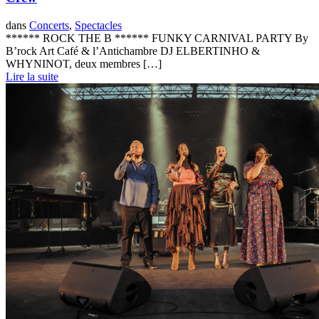
dans
Concerts
,
Spectacles
****** ROCK THE B ****** FUNKY CARNIVAL PARTY By
B’rock Art Café & l’Antichambre DJ ELBERTINHO &
WHYNINOT, deux membres […]
Lire la suite