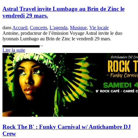
Astral Travel invite Lumbago au Brin de Zinc le
vendredi 29 mars.
dans
Accueil
,
Concerts
,
L'agenda
,
Musique
,
Vie locale
Antoine, producteur de l’émission Voyage Astral invite le duo
lyonnais Lumbago au Brin de Zinc le vendredi 29 mars.
▃▃▃▃▃▃▃▃▃▃...
Lire la suite
Rock The B' : Funky Carnival w/ Antichambre DJ
Crew