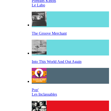
Portraits Kinois
Le Labo
The Groove Merchant
Into This World And Out Again
Pop'
Les Inclassables