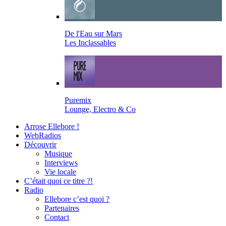
De l'Eau sur Mars
Les Inclassables
Puremix
Lounge, Electro & Co
Arrose Ellebore !
WebRadios
Découvrir
Musique
Interviews
Vie locale
C’était quoi ce titre ?!
Radio
Ellebore c’est quoi ?
Partenaires
Contact