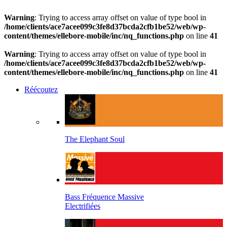
Warning
: Trying to access array offset on value of type bool in
/home/clients/ace7acee099c3fe8d37bcda2cfb1be52/web/wp-
content/themes/ellebore-mobile/inc/nq_functions.php
on line
41
Warning
: Trying to access array offset on value of type bool in
/home/clients/ace7acee099c3fe8d37bcda2cfb1be52/web/wp-
content/themes/ellebore-mobile/inc/nq_functions.php
on line
41
Réécoutez
The Elephant Soul
Bass Fréquence Massive
Electrifiées