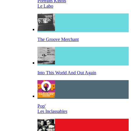
Portraits Kinois
Le Labo
The Groove Merchant
Into This World And Out Again
Pop'
Les Inclassables