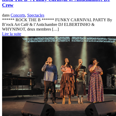
Crew
dans
Concerts
,
Spectacles
****** ROCK THE B ****** FUNKY CARNIVAL PARTY By
B’rock Art Café & l’Antichambre DJ ELBERTINHO &
WHYNINOT, deux membres […]
Lire la suite