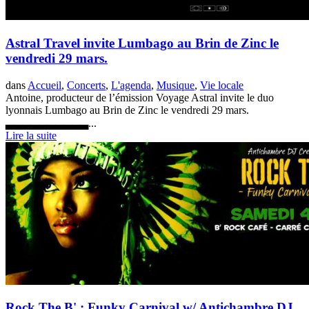
Astral Travel invite Lumbago au Brin de Zinc le
vendredi 29 mars.
dans
Accueil
,
Concerts
,
L'agenda
,
Musique
,
Vie locale
Antoine, producteur de l’émission Voyage Astral invite le duo
lyonnais Lumbago au Brin de Zinc le vendredi 29 mars.
▃▃▃▃▃▃▃▃▃▃...
Lire la suite
Rock The B' : Funky Carnival w/ Antichambre DJ