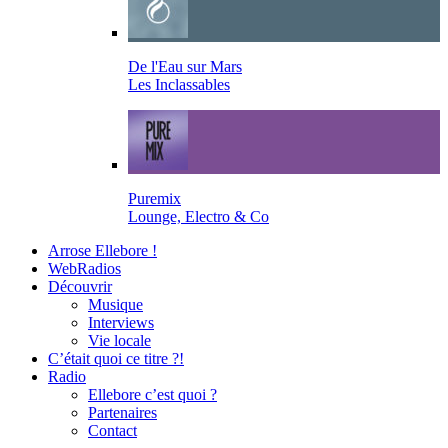
De l'Eau sur Mars
Les Inclassables
Puremix
Lounge, Electro & Co
Arrose Ellebore !
WebRadios
Découvrir
Musique
Interviews
Vie locale
C’était quoi ce titre ?!
Radio
Ellebore c’est quoi ?
Partenaires
Contact