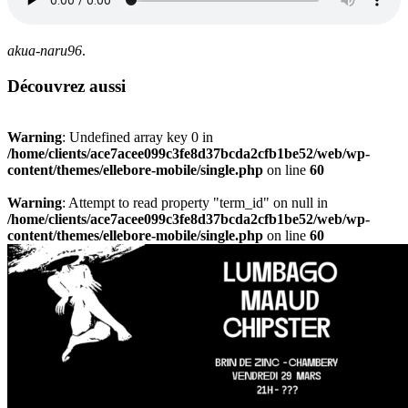
akua-naru96
.
Découvrez aussi
Warning
: Undefined array key 0 in
/home/clients/ace7acee099c3fe8d37bcda2cfb1be52/web/wp-
content/themes/ellebore-mobile/single.php
on line
60
Warning
: Attempt to read property "term_id" on null in
/home/clients/ace7acee099c3fe8d37bcda2cfb1be52/web/wp-
content/themes/ellebore-mobile/single.php
on line
60