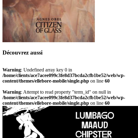
Découvrez aussi
Warning
: Undefined array key 0 in
/home/clients/ace7acee099c3fe8d37bcda2cfb1be52/web/wp-
content/themes/ellebore-mobile/single.php
on line
60
Warning
: Attempt to read property "term_id" on null in
/home/clients/ace7acee099c3fe8d37bcda2cfb1be52/web/wp-
content/themes/ellebore-mobile/single.php
on line
60