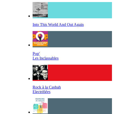
Into This World And Out Again
Pop'
Les Inclassables
Rock à la Casbah
Electrifiées