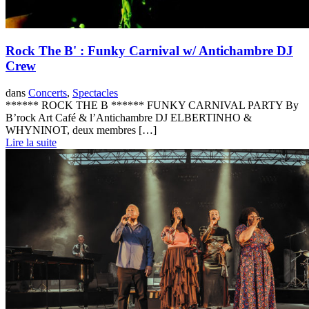
Rock The B' : Funky Carnival w/ Antichambre DJ
Crew
dans
Concerts
,
Spectacles
****** ROCK THE B ****** FUNKY CARNIVAL PARTY By
B’rock Art Café & l’Antichambre DJ ELBERTINHO &
WHYNINOT, deux membres […]
Lire la suite