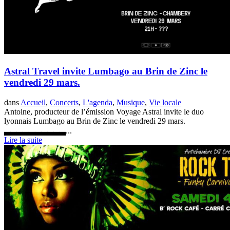
Astral Travel invite Lumbago au Brin de Zinc le
vendredi 29 mars.
dans
Accueil
,
Concerts
,
L'agenda
,
Musique
,
Vie locale
Antoine, producteur de l’émission Voyage Astral invite le duo
lyonnais Lumbago au Brin de Zinc le vendredi 29 mars.
▃▃▃▃▃▃▃▃▃▃...
Lire la suite