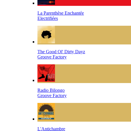
La Parenthèse Enchantée
Electrifiées
The Good Ol' Dirty Dayz
Groove Factory
Radio Bilongo
Groove Factory
L'Antichambre