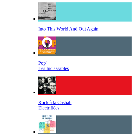
Into This World And Out Again
Pop'
Les Inclassables
Rock à la Casbah
Electrifiées