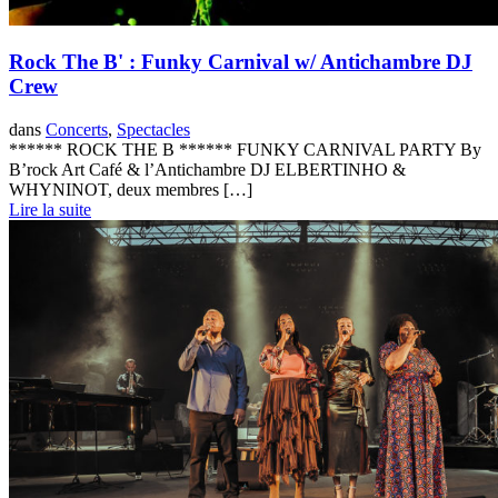
Rock The B' : Funky Carnival w/ Antichambre DJ
Crew
dans
Concerts
,
Spectacles
****** ROCK THE B ****** FUNKY CARNIVAL PARTY By
B’rock Art Café & l’Antichambre DJ ELBERTINHO &
WHYNINOT, deux membres […]
Lire la suite