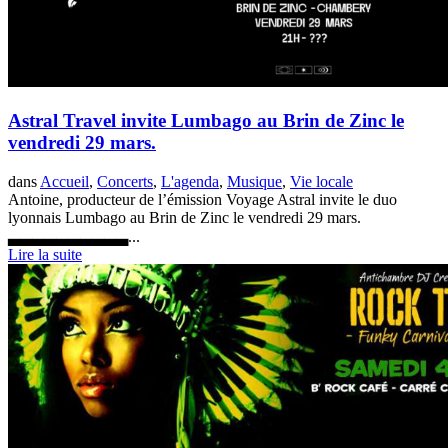
Astral Travel invite Lumbago au Brin de Zinc le
vendredi 29 mars.
dans
Accueil
,
Concerts
,
L'agenda
,
Musique
,
Vie locale
Antoine, producteur de l’émission Voyage Astral invite le duo
lyonnais Lumbago au Brin de Zinc le vendredi 29 mars.
▃▃▃▃▃▃▃▃▃▃...
Lire la suite