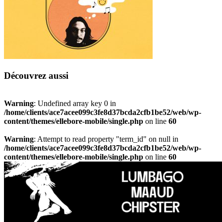
Découvrez aussi
Warning
: Undefined array key 0 in
/home/clients/ace7acee099c3fe8d37bcda2cfb1be52/web/wp-
content/themes/ellebore-mobile/single.php
on line
60
Warning
: Attempt to read property "term_id" on null in
/home/clients/ace7acee099c3fe8d37bcda2cfb1be52/web/wp-
content/themes/ellebore-mobile/single.php
on line
60