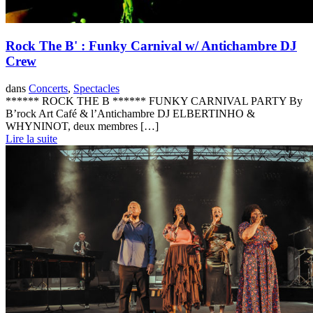
Rock The B' : Funky Carnival w/ Antichambre DJ
Crew
dans
Concerts
,
Spectacles
****** ROCK THE B ****** FUNKY CARNIVAL PARTY By
B’rock Art Café & l’Antichambre DJ ELBERTINHO &
WHYNINOT, deux membres […]
Lire la suite