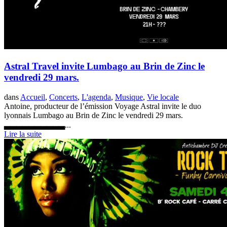
Astral Travel invite Lumbago au Brin de Zinc le
vendredi 29 mars.
dans
Accueil
,
Concerts
,
L'agenda
,
Musique
,
Vie locale
Antoine, producteur de l’émission Voyage Astral invite le duo
lyonnais Lumbago au Brin de Zinc le vendredi 29 mars.
▃▃▃▃▃▃▃▃▃▃...
Lire la suite