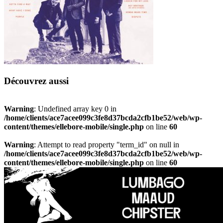
Découvrez aussi
Warning
: Undefined array key 0 in
/home/clients/ace7acee099c3fe8d37bcda2cfb1be52/web/wp-
content/themes/ellebore-mobile/single.php
on line
60
Warning
: Attempt to read property "term_id" on null in
/home/clients/ace7acee099c3fe8d37bcda2cfb1be52/web/wp-
content/themes/ellebore-mobile/single.php
on line
60