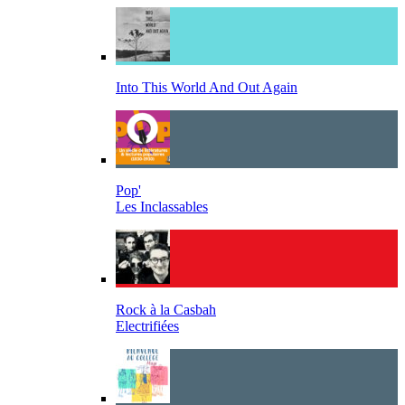
Into This World And Out Again
Pop'
Les Inclassables
Rock à la Casbah
Electrifiées