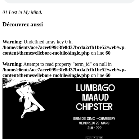
01 Lost in My Mind
.
Découvrez aussi
Warning
: Undefined array key 0 in
/home/clients/ace7acee099c3fe8d37bcda2cfb1be52/web/wp-
content/themes/ellebore-mobile/single.php
on line
60
Warning
: Attempt to read property "term_id" on null in
/home/clients/ace7acee099c3fe8d37bcda2cfb1be52/web/wp-
content/themes/ellebore-mobile/single.php
on line
60