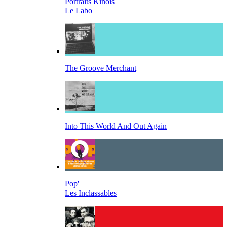
Portraits Kinois
Le Labo
The Groove Merchant
Into This World And Out Again
Pop'
Les Inclassables