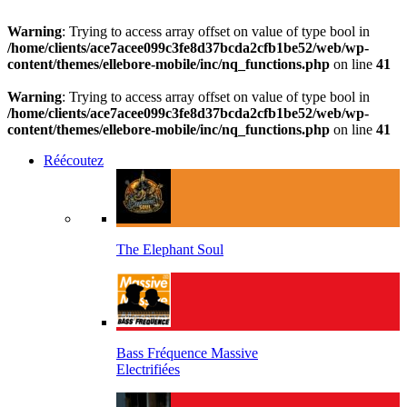
Warning
: Trying to access array offset on value of type bool in
/home/clients/ace7acee099c3fe8d37bcda2cfb1be52/web/wp-
content/themes/ellebore-mobile/inc/nq_functions.php
on line
41
Warning
: Trying to access array offset on value of type bool in
/home/clients/ace7acee099c3fe8d37bcda2cfb1be52/web/wp-
content/themes/ellebore-mobile/inc/nq_functions.php
on line
41
Réécoutez
The Elephant Soul
Bass Fréquence Massive
Electrifiées