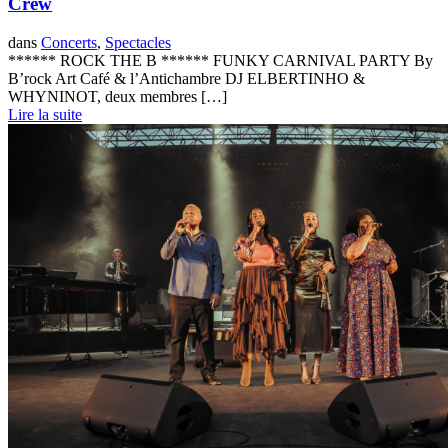
Crew
dans
Concerts
,
Spectacles
****** ROCK THE B ****** FUNKY CARNIVAL PARTY By
B’rock Art Café & l’Antichambre DJ ELBERTINHO &
WHYNINOT, deux membres […]
Lire la suite