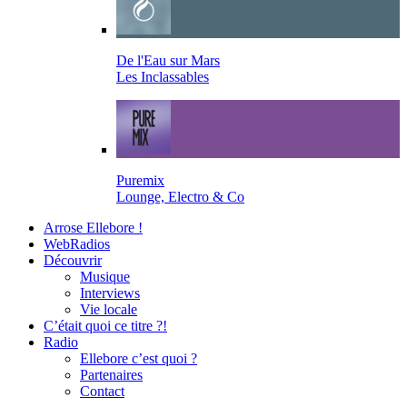
De l'Eau sur Mars
Les Inclassables
Puremix
Lounge, Electro & Co
Arrose Ellebore !
WebRadios
Découvrir
Musique
Interviews
Vie locale
C’était quoi ce titre ?!
Radio
Ellebore c’est quoi ?
Partenaires
Contact