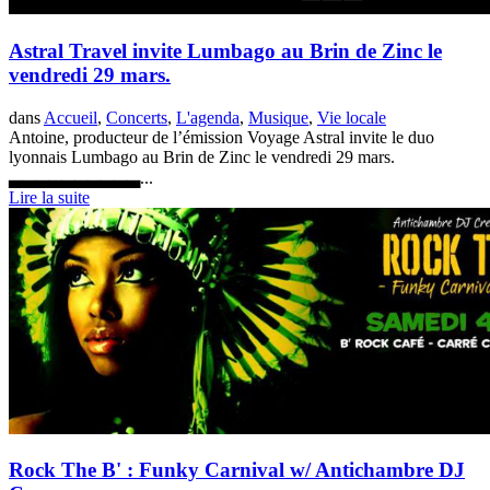
Astral Travel invite Lumbago au Brin de Zinc le
vendredi 29 mars.
dans
Accueil
,
Concerts
,
L'agenda
,
Musique
,
Vie locale
Antoine, producteur de l’émission Voyage Astral invite le duo
lyonnais Lumbago au Brin de Zinc le vendredi 29 mars.
▃▃▃▃▃▃▃▃▃▃...
Lire la suite
Rock The B' : Funky Carnival w/ Antichambre DJ