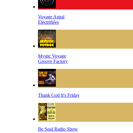
Voyage Astral
Electrifiées
Mystic Voyage
Groove Factory
Thank God It's Friday
Be Soul Radio Show