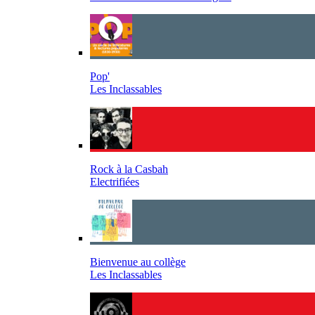
Pop'
Les Inclassables
Rock à la Casbah
Electrifiées
Bienvenue au collège
Les Inclassables