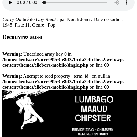
Carry On
tiré de
Day Breaks
par Norah Jones. Date de sortie :
1945. Piste 11. Genre : Pop
Découvrez aussi
Warning
: Undefined array key 0 in
/home/clients/ace7acee099c3fe8d37bcda2cfb1be52/web/wp-
content/themes/ellebore-mobile/single.php
on line
60
Warning
: Attempt to read property "term_id" on null in
/home/clients/ace7acee099c3fe8d37bcda2cfb1be52/web/wp-
content/themes/ellebore-mobile/single.php
on line
60