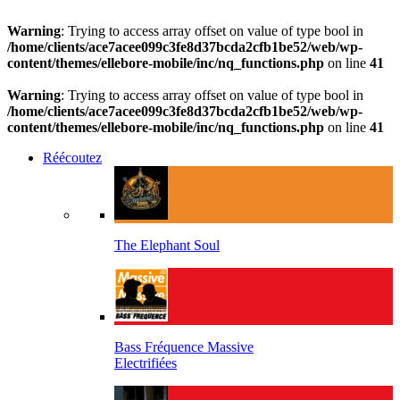
Warning
: Trying to access array offset on value of type bool in
/home/clients/ace7acee099c3fe8d37bcda2cfb1be52/web/wp-
content/themes/ellebore-mobile/inc/nq_functions.php
on line
41
Warning
: Trying to access array offset on value of type bool in
/home/clients/ace7acee099c3fe8d37bcda2cfb1be52/web/wp-
content/themes/ellebore-mobile/inc/nq_functions.php
on line
41
Réécoutez
The Elephant Soul
Bass Fréquence Massive
Electrifiées