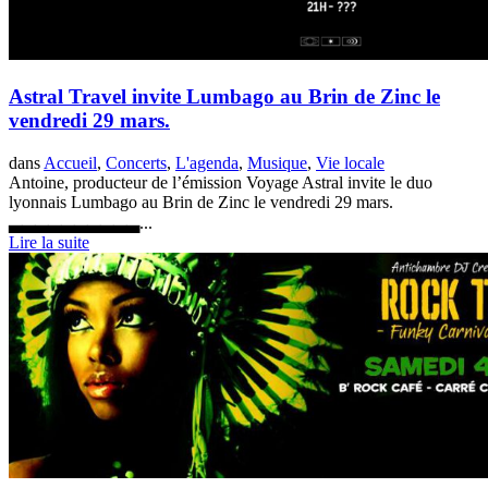
Astral Travel invite Lumbago au Brin de Zinc le
vendredi 29 mars.
dans
Accueil
,
Concerts
,
L'agenda
,
Musique
,
Vie locale
Antoine, producteur de l’émission Voyage Astral invite le duo
lyonnais Lumbago au Brin de Zinc le vendredi 29 mars.
▃▃▃▃▃▃▃▃▃▃...
Lire la suite