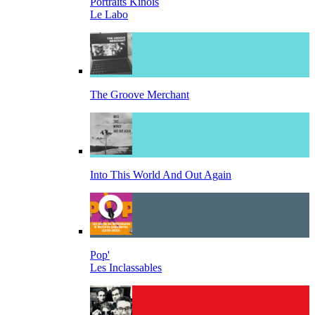
Portraits Kinois
Le Labo
The Groove Merchant
Into This World And Out Again
Pop'
Les Inclassables