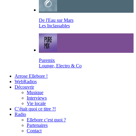
De l'Eau sur Mars
Les Inclassables
Puremix
Lounge, Electro & Co
Arrose Ellebore !
WebRadios
Découvrir
Musique
Interviews
Vie locale
C’était quoi ce titre ?!
Radio
Ellebore c’est quoi ?
Partenaires
Contact