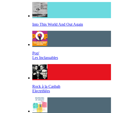
Into This World And Out Again
Pop'
Les Inclassables
Rock à la Casbah
Electrifiées