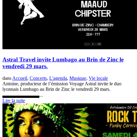
Astral Travel invite Lumbago au Brin de Zinc le
vendredi 29 mars.
dans
Accueil
,
Concerts
,
L'agenda
,
Musique
,
Vie locale
Antoine, producteur de l’émission Voyage Astral invite le duo
lyonnais Lumbago au Brin de Zinc le vendredi 29 mars.
▃▃▃▃▃▃▃▃▃▃...
Lire la suite