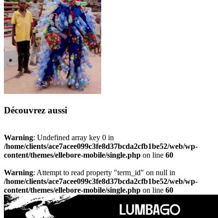
Découvrez aussi
Warning
: Undefined array key 0 in
/home/clients/ace7acee099c3fe8d37bcda2cfb1be52/web/wp-
content/themes/ellebore-mobile/single.php
on line
60
Warning
: Attempt to read property "term_id" on null in
/home/clients/ace7acee099c3fe8d37bcda2cfb1be52/web/wp-
content/themes/ellebore-mobile/single.php
on line
60