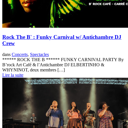
Rock The B' : Funky Carnival w/ Antichambre DJ
Crew
dans
Concerts
,
Spectacles
****** ROCK THE B ****** FUNKY CARNIVAL PARTY By
B’rock Art Café & l’Antichambre DJ ELBERTINHO &
WHYNINOT, deux membres […]
Lire la suite