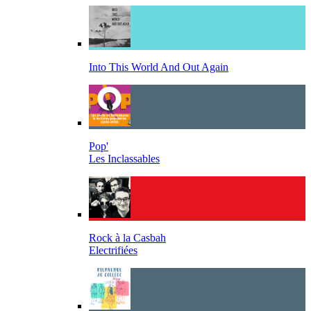
Into This World And Out Again
Pop'
Les Inclassables
Rock à la Casbah
Electrifiées